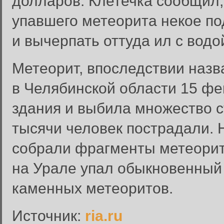
долларов. Клетечка сообщил,
упавшего метеорита некое по
и вычерпать оттуда ил с водо
Метеорит, впоследствии назв
в Челябинской области 15 фе
здания и выбила множество с
Вход в систему
тысячи человек пострадали. 
Введите имя пользователя и п
собрали фрагменты метеорита
Вход в систему
Имя пользователя:
на Урале упал обыкновенный 
Пароль:
каменных метеоритов.
Запомнить меня:
Источник:
ria.ru