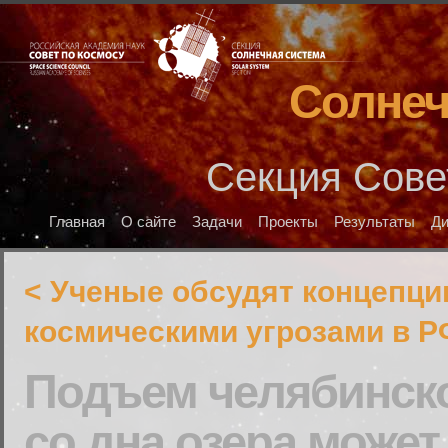
Солнеч
Секция Сове
Главная
О сайте
Задачи
Проекты
Результаты
Д
< Ученые обсудят концепци
космическими угрозами в Р
Подъем челябинско
со дна озера может