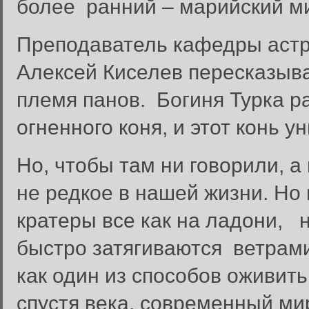
более ранний – марийский 
Преподаватель кафедры астр
Алексей Киселев пересказыва
племя панов. Богиня Турка р
огненного коня, и этот конь
Но, чтобы там ни говорили, 
не редкое в нашей жизни. Но 
кратеры все как на ладони, 
Вход в систему
быстро затягиваются ветрами
Введите имя пользователя и п
как один из способов оживит
Вход в систему
Имя пользователя:
спустя века, современный ми