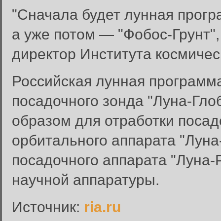
"Сначала будет лунная прогр
а уже потом — "Фобос-Грунт"
директор Института космиче
Российская лунная программа
посадочного зонда "Луна-Гло
Вход в систему
образом для отработки посад
Введите имя пользователя и п
орбитального аппарата "Луна-
Вход в систему
Имя пользователя:
посадочного аппарата "Луна
Пароль:
научной аппаратуры.
Запомнить меня:
Источник:
ria.ru