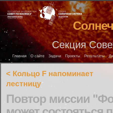
Солнеч
Секция Сове
Главная
О сайте
Задачи
Проекты
Результаты
Д
< Кольцо F напоминает
лестницу
Повтор миссии "Фо
может состояться 