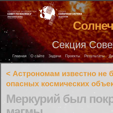
Солнеч
Секция Сове
Главная
О сайте
Задачи
Проекты
Результаты
Д
< Астрономам известно не 
опасных космических объек
Меркурий был пок
магмы