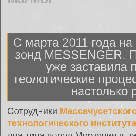
С марта 2011 года на
зонд MESSENGER. П
уже заставила п
геологические проце
настолько 
Сотрудники
Массачусетског
технологического институт
два типа пород Меркурия в л