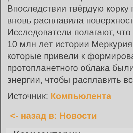
Впоследствии твёрдую корку 
вновь расплавила поверхнос
Исследователи полагают, что
Вход в систему
10 млн лет истории Меркурия 
Введите имя пользователя и п
которые привели к формиров
Вход в систему
Имя пользователя:
протопланетного облака были
Пароль:
энергии, чтобы расплавить вс
Запомнить меня:
Источник:
Компьюлента
<- назад в: Новости
Забыли пароль?