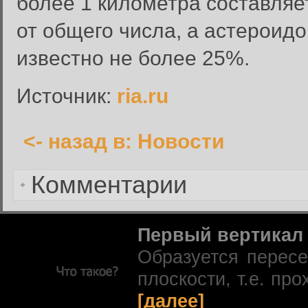
более 1 километра составляе
Вход в систему
Имя пользователя:
от общего числа, а астероид
Пароль:
известно не более 25%.
Запомнить меня:
Источник:
ria.ru
<- назад в: Новости
Забыли пароль?
Комментарии
Первый вертикал
Образуется перес
плоскости, т.е. про
[далее]