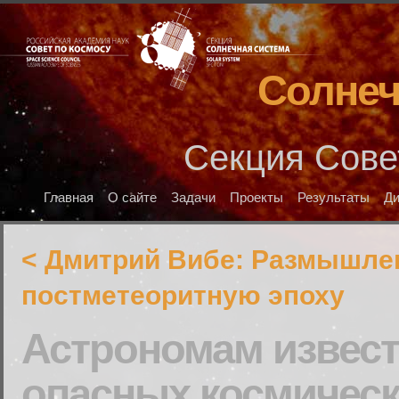
Солнеч
Секция Сове
Главная
О сайте
Задачи
Проекты
Результаты
Д
< Дмитрий Вибе: Размышле
постметеоритную эпоху
Астрономам извест
опасных космическ