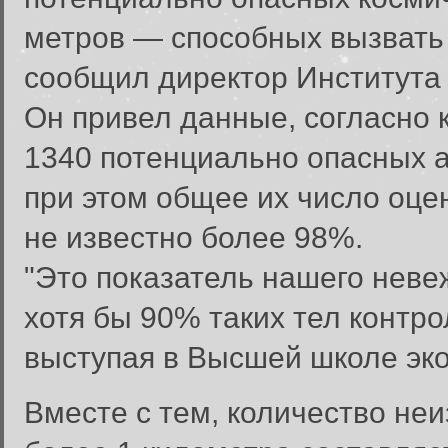
метров — способных вызвать 
сообщил директор Института
Он привел данные, согласно 
1340 потенциально опасных 
при этом общее их число оцен
не известно более 98%.
"Это показатель нашего неве
хотя бы 90% таких тел контро
выступая в Высшей школе эк
Вход в систему
Вместе с тем, количество не
Введите имя пользователя и п