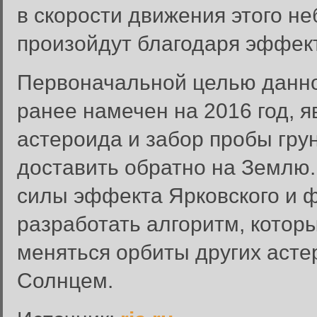
в скорости движения этого не
произойдут благодаря эффект
Первоначальной целью данног
ранее намечен на 2016 год, 
астероида и забор пробы гру
доставить обратно на Землю.
Вход в систему
силы эффекта Ярковского и 
Введите имя пользователя и п
разработать алгоритм, которы
Вход в систему
Имя пользователя:
меняться орбиты других асте
Пароль:
Солнцем.
Запомнить меня: