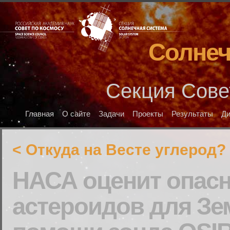
Солнеч
Секция Сове
Главная
О сайте
Задачи
Проекты
Результаты
Д
< Откуда на Весте углерод?
НАСА оценит опас
астероидов для Зе