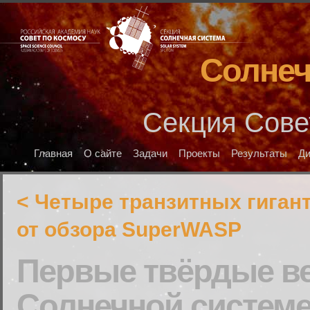
Солнеч
Секция Сове
Главная
О сайте
Задачи
Проекты
Результаты
Д
< Четыре транзитных гиган
от обзора SuperWASP
Первые твёрдые в
Солнечной системе