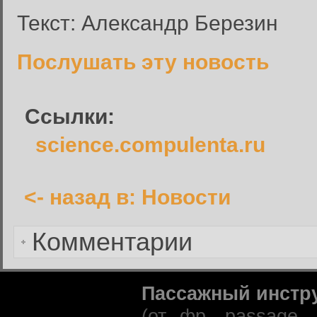
Вход в систему
Текст: Александр Березин
Введите имя пользователя и п
Вход в систему
Послушать эту новость
Имя пользователя:
Пароль:
Ссылки:
Запомнить меня:
science.compulenta.ru
<- назад в: Новости
Забыли пароль?
Комментарии
Пассажный инстр
(от фр. passage 