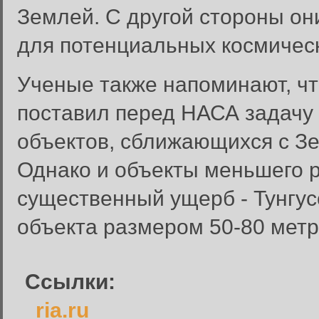
Землей. С другой стороны он
для потенциальных космическ
Ученые также напоминают, чт
поставил перед НАСА задачу 
объектов, сближающихся с Зе
Однако и объекты меньшего р
Вход в систему
Введите имя пользователя и п
существенный ущерб - Тунгу
Вход в систему
объекта размером 50-80 метр
Имя пользователя:
Пароль:
Ссылки:
Запомнить меня:
ria.ru