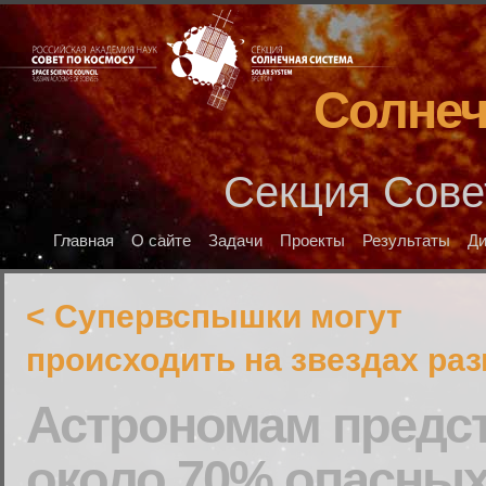
Солнеч
Секция Сове
Главная
О сайте
Задачи
Проекты
Результаты
Д
< Супервспышки могут
происходить на звездах ра
Астрономам предст
около 70% опасных