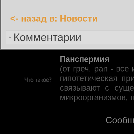
<- назад в: Новости
Забыли пароль?
Комментарии
Панспермия
(от греч. pan - вс
гипотетическая пр
связывают с суще
микроорганизмов, 
Сообщ