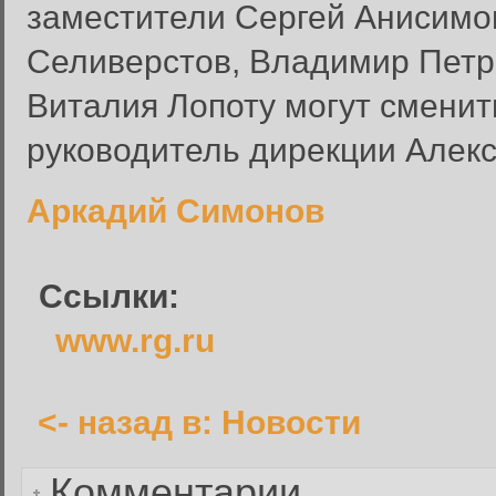
заместители Сергей Анисимо
Селиверстов, Владимир Петр
Виталия Лопоту могут сменит
Вход в систему
руководитель дирекции Алекс
Введите имя пользователя и п
Вход в систему
Аркадий Симонов
Имя пользователя:
Пароль:
Ссылки:
Запомнить меня:
www.rg.ru
<- назад в: Новости
Забыли пароль?
Комментарии