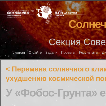
Солнеч
Секция Сове
Главная
О сайте
Задачи
Проекты
Результаты
Д
< Перемена солнечного кли
ухудшению космической по
У «Фобос-Грунта» 