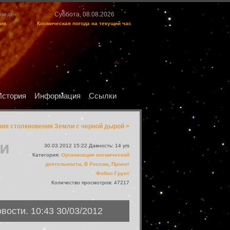
Суббота, 08.08.2026
изведен
ция
Космическая погода на текущий час
История
Информация
Ссылки
ия столкновения Земли с черной дырой >
ти
30.03.2012 15:22 Давность: 14 yrs
Категория:
Организация космической
деятельности
,
В России
,
Проект
Фобос-Грунт
Количество просмотров: 47217
сти. 10:43 30/03/2012