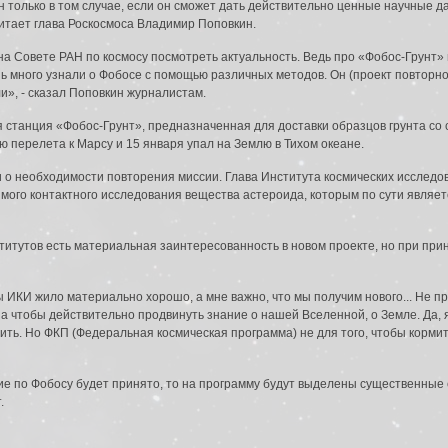
 только в том случае, если он сможет дать действительно ценные научные д
итает глава Роскосмоса Владимир Поповкин.
на Совете РАН по космосу посмотреть актуальность. Ведь про «Фобос-Грунт» г
нь много узнали о Фобосе с помощью различных методов. Он (проект повторно
ли», - сказал Поповкин журналистам.
 станция «Фобос-Грунт», предназначенная для доставки образцов грунта со
ию перелета к Марсу и 15 января упал на Землю в Тихом океане.
 о необходимости повторения миссии. Глава Института космических исследо
рямого контактного исследования вещества астероида, которым по сути являе
ститутов есть материальная заинтересованность в новом проекте, но при пр
ИКИ жило материально хорошо, а мне важно, что мы получим нового... Не пр
да в систему:
 а чтобы действительно продвинуть знание о нашей Вселенной, о Земле. Да, я
ить. Но ФКП (Федеральная космическая программа) не для того, чтобы кормит
ие по Фобосу будет принято, то на программу будут выделены существенные 
.