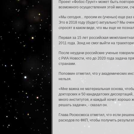
Проект «Фобос-Грунт» может быть повторен
возможного осуществления этой миссии, сч
«Мы сегодня... просим их (ученых) еще раз 
Это в 2018 году (будет) актуально? Мы оче
спросят в каком виде, что мы еще не позна
Первая за 15 лет российская межпланетная
2011 года. Зонд не смог выйти на траектор
После неудачи российские ученые говорили
с РИА Новости, что до 2020 года задача п
странами.
Поповкин отметил, что у академических ин
нельзя.
Вход в систему
«Мне важна не материальная основа, чтобы 
Введите имя пользователя и пароль для вхо
докторских и 50 кандидатских диссертаций,
много институтов, и каждый хочет хорошо ж
Вход в систему
решать задачи», - сказал он.
Имя пользователя:
Глава Роскосмоса отметил, что если решен
расходов по ФКП, чтобы получить результат
Пароль: