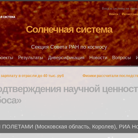
Вход в систему не про
Войти
/
Регистра
Солнечная система
Секция Совета РАН по космосу
оекты
Результаты
Диверсификация
Новости
Вопросы
зарплату в отрасли до 40 тыс. руб
Физики рассчитали последств
одтверждения научной ценнос
боса»
ЛЕТАМИ (Московская область, Королев), РИА Ново