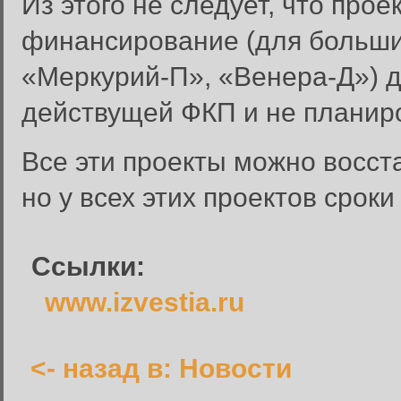
Из этого не следует, что про
финансирование (для больши
«Меркурий-П», «Венера-Д») д
действущей ФКП и не плани
Вход в систему
Введите имя пользователя и п
Все эти проекты можно восста
Вход в систему
но у всех этих проектов срок
Имя пользователя:
Пароль:
Ссылки:
Запомнить меня:
www.izvestia.ru
<- назад в: Новости
Забыли пароль?