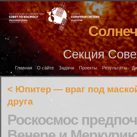
Солнеч
Секция Сове
Главная
О сайте
Задачи
Проекты
Результаты
Д
< Юпитер — враг под маско
друга
Роскосмос предпоч
Венере и Меркури