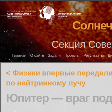
Солнеч
Секция Сове
Главная
О сайте
Задачи
Проекты
Результаты
Д
< Физики впервые передал
по нейтринному лучу
Юпитер — враг под