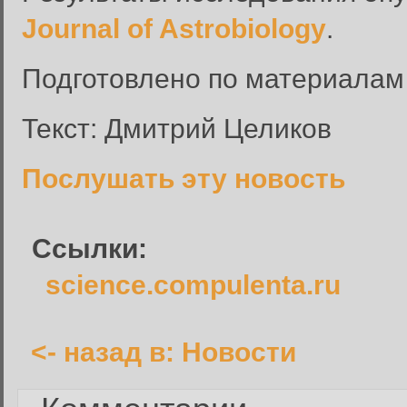
Journal of Astrobiology
.
Подготовлено по материала
Вход в систему
Текст: Дмитрий Целиков
Введите имя пользователя и п
Вход в систему
Послушать эту новость
Имя пользователя:
Пароль:
Ссылки:
Запомнить меня:
science.compulenta.ru
<- назад в: Новости
Забыли пароль?