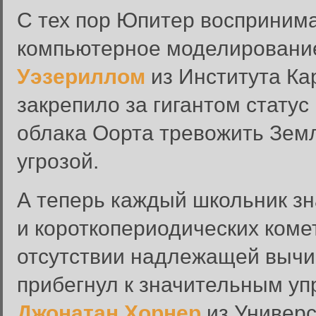
С тех пор Юпитер воспринима
компьютерное моделировани
Уэзериллом
из Института Ка
закрепило за гигантом стату
облака Оорта тревожить Земл
угрозой.
А теперь каждый школьник зн
и короткопериодических комет
отсутствии надлежащей вычи
прибегнул к значительным у
Джонатан Хорнер
из Универс