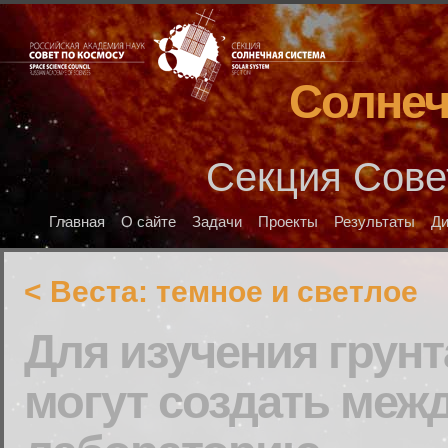
Солнеч
Секция Сове
Главная
О сайте
Задачи
Проекты
Результаты
Д
< Веста: темное и светлое
Для изучения грун
могут создать ме