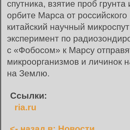
спутника, взятие проб грунта
орбите Марса от российского
китайский научный микроспут
эксперимент по радиозондир
с «Фобосом» к Марсу отправя
Вход в систему
Введите имя пользователя и п
микроорганизмов и личинок н
Вход в систему
на Землю.
Имя пользователя:
Пароль:
Ссылки:
Запомнить меня:
ria.ru
<- назад в: Новости