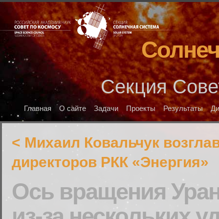
Солнеч
Секция Сове
Главная
О сайте
Задачи
Проекты
Результаты
Д
< Михаил Ковальчук возглав
директоров РКК «Энергия»
Ось вращения Уран
из-за нескольких 