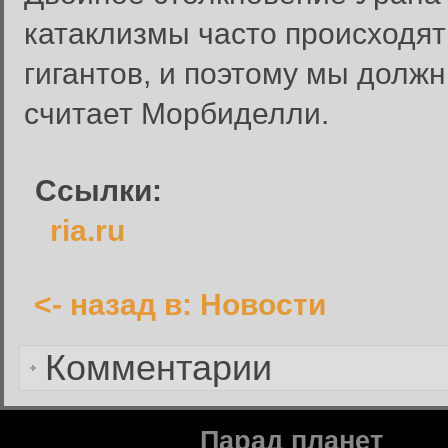
катаклизмы часто происходят
Вход в систему
Введите имя пользователя и п
гигантов, и поэтому мы должн
Вход в систему
считает Морбиделли.
Имя пользователя:
Пароль:
Ссылки:
Запомнить меня:
ria.ru
<- назад в: Новости
Забыли пароль?
Комментарии
Парад планет