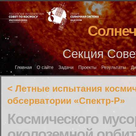
Солнеч
Секция Сове
Главная
О сайте
Задачи
Проекты
Результаты
Д
< Летные испытания косми
обсерватории «Спектр-Р»
Космического мусо
околоземной орбит