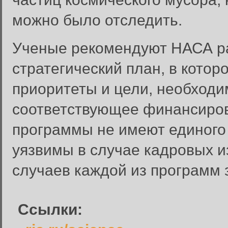
можно было отследить.
Ученые рекомендуют НАСА р
стратегический план, в кото
приоритеты и цели, необход
соответствующее финансиро
программы не имеют единого
Вход в систему
Введите имя пользователя и п
уязвимы в случае кадровых и
Вход в систему
случаев каждой из программ 
Имя пользователя:
Пароль:
Ссылки:
Запомнить меня: