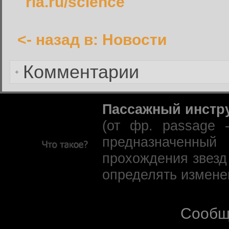
ria.ru/science
<- назад в: Новости
Забыли пароль?
Комментарии
Пассажный инстр
(от фр. passage 
предназначенны
прохождения звезд
определять измене
Сообщ