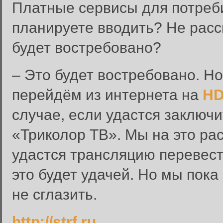
Платные сервисы для потреб
планируете вводить? Не расс
будет востребовано?
– Это будет востребовано. Н
перейдём из интернета на
HD
случае, если удастся заключ
«Триколор ТВ». Мы на это ра
удастся трансляцию перевест
это будет удачей. Но мы пока
не сглазить.
Вход в систему
http://strf.ru