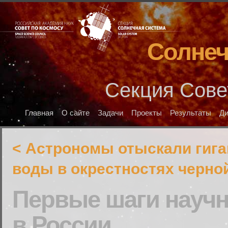
Солнеч
Секция Сове
Главная
О сайте
Задачи
Проекты
Результаты
Д
< Астрономы отыскали гига
воды в окрестностях черн
Первые шаги научн
в России