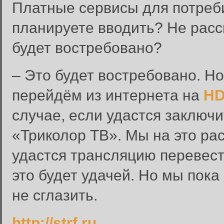
Платные сервисы для потреб
планируете вводить? Не расс
будет востребовано?
– Это будет востребовано. Н
перейдём из интернета на
HD
случае, если удастся заключ
«Триколор ТВ». Мы на это ра
удастся трансляцию перевест
это будет удачей. Но мы пока
не сглазить.
Вход в систему
http://strf.ru