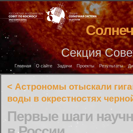
Солнеч
Секция Сове
Главная
О сайте
Задачи
Проекты
Результаты
Д
< Астрономы отыскали гига
воды в окрестностях черн
Первые шаги научн
в России