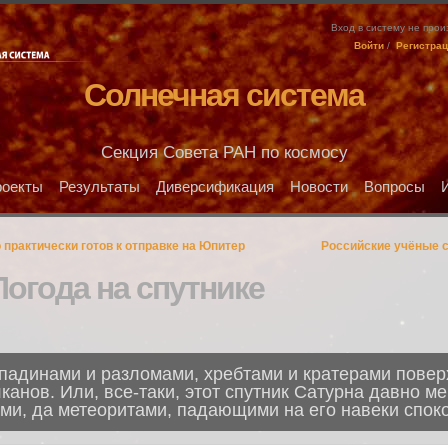
Вход в систему не про
Войти
/
Регистра
Солнечная система
Секция Совета РАН по космосу
оекты
Результаты
Диверсификация
Новости
Вопросы
практически готов к отправке на Юпитер
Российские учёные с
огода на спутнике
адинами и разломами, хребтами и кратерами поверх
анов. Или, все-таки, этот спутник Сатурна давно ме
ми, да метеоритами, падающими на его навеки спок