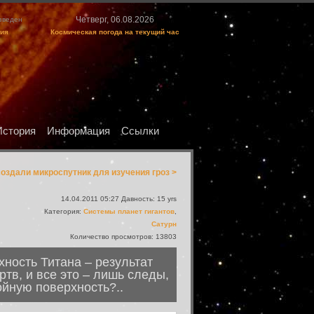
Четверг, 06.08.2026
изведен
ция
Космическая погода на текущий час
История
Информация
Ссылки
оздали микроспутник для изучения гроз >
14.04.2011 05:27 Давность: 15 yrs
Категория:
Системы планет гигантов
,
Сатурн
Количество просмотров: 13803
ность Титана – результат
ртв, и все это – лишь следы,
ойную поверхность?..