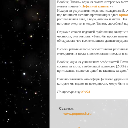
Вообще, Титан – одно из самых интересных мес
метана и этана («
Нефтяной климат
»).
Исходя из результатов недавних исследований, с
под влиянием активно протекающих здесь
крио
расплавленная лава, а вода, аммиак и метан. Эта
источник энергии в недрах Титана, способный по
Однако в совсем недавней публикации, выпущен
частности, они говорят: «Было бы просто замеч
обнаружили, что все имеющиеся данные неудовле
В своей работе авторы рассматривают различные 
метеоритов, а также влияние климатических и ат
Вход в систему
Вообще, одна из уникальных особенностей Титан
состоит из азота, с небольшой примесью (2-3%) 
Введите имя пользователя и пароль для вхо
притяжения, является одной из главных загадок 
Вход в систему
Именно влиянием атмосферы (а также ударами па
Имя пользователя:
которые мы видим на поверхности, могут быть л
По пресс-релизу
NASA
Пароль:
Запомнить меня:
Ссылки:
www.popmech.ru