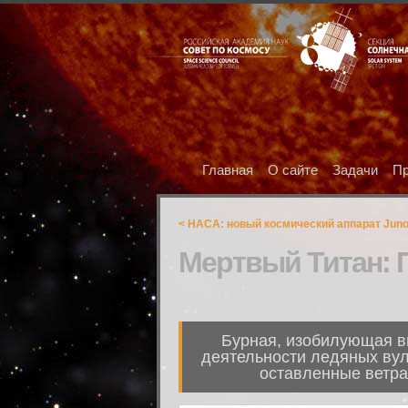
Главная
О сайте
Задачи
Пр
< НАСА: новый космический аппарат Juno 
Мертвый Титан: П
Бурная, изобилующая вп
деятельности ледяных вулк
оставленные ветра