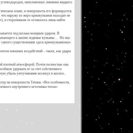
я углеводородов, наполняемых ливнями жидкого
огическом плане, и поверхность его формируется
, что наружу из жерл криовулканов выходит не
»), и сторонникам ее оставалось лишь найти
зывается под весьма мощным ударом. В
 вызывающего к жизни ледяные вулканы… Но мы
у самого существования здесь криовулканизма».
ьтатом внешних воздействий – таких, как удары
ной плотной атмосферой. Почти полностью она
собном удержать ее за счет собственного
нную убыль улетучивания молекул в космос.
ур на поверхности Титана: «Все особенности,
ненного внутреннего источника тепла».