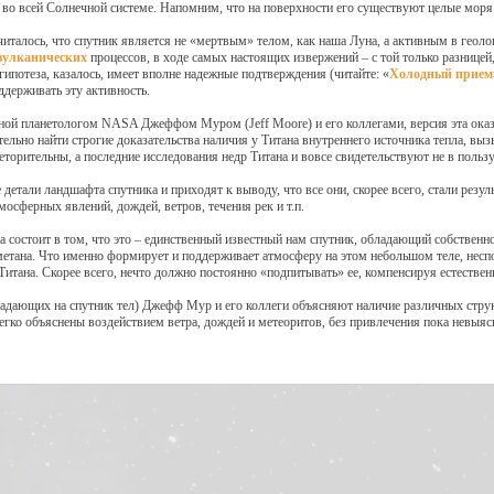
т во всей Солнечной системе. Напомним, что на поверхности его существуют целые мор
читалось, что спутник является не «мертвым» телом, как наша Луна, а активным в геол
вулканических
процессов, в ходе самых настоящих извержений – с той только разницей
 гипотеза, казалось, имеет вполне надежные подтверждения (читайте: «
Холодный прием
ддерживать эту активность.
ной планетологом NASA Джеффом Муром (Jeff Moore) и его коллегами, версия эта ока
ательно найти строгие доказательства наличия у Титана внутреннего источника тепла,
торительны, а последние исследования недр Титана и вовсе свидетельствуют не в польз
детали ландшафта спутника и приходят к выводу, что все они, скорее всего, стали резул
мосферных явлений, дождей, ветров, течения рек и т.п.
а состоит в том, что это – единственный известный нам спутник, обладающий собствен
метана. Что именно формирует и поддерживает атмосферу на этом небольшом теле, неспо
да в систему:
Титана. Скорее всего, нечто должно постоянно «подпитывать» ее, компенсируя естестве
дающих на спутник тел) Джефф Мур и его коллеги объясняют наличие различных структ
егко объяснены воздействием ветра, дождей и метеоритов, без привлечения пока невыяс