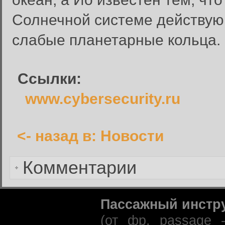
Введите имя пользователя и п
Солнечной системе действую
Вход в систему
слабые планетарные кольца.
Имя пользователя:
Пароль:
Ссылки:
Запомнить меня:
www.cybersecurity.ru
<- назад в: Новости
Забыли пароль?
Комментарии
Пассажный инстр
(от фр. passage 