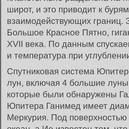
широт, и это приводит к буря
взаимодействующих границ. 
Большое Красное Пятно, гига
XVII века. По данным спуска
и температура при углублени
Спутниковая система Юпитера
лун, включая 4 большие лун
которые были обнаружены Гал
Юпитера Ганимед имеет диа
Меркурия. Под поверхностью
океан, а Ио известен тем, ч
Вход в систему