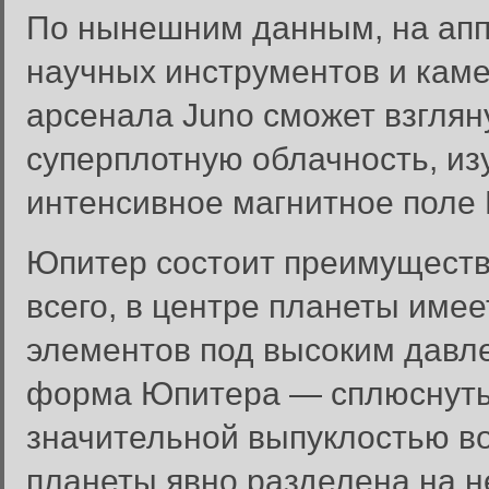
По нынешним данным, на апп
научных инструментов и каме
арсенала Juno сможет взглян
суперплотную облачность, из
интенсивное магнитное поле
Юпитер состоит преимуществе
всего, в центре планеты име
элементов под высоким давл
форма Юпитера — сплюснуты
значительной выпуклостью во
планеты явно разделена на н