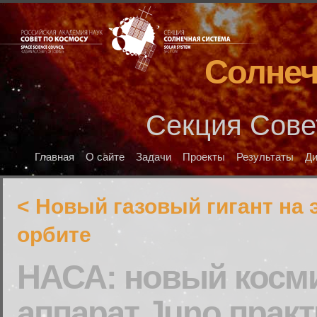
Солнеч
Секция Сове
Главная
О сайте
Задачи
Проекты
Результаты
Д
< Новый газовый гигант на
орбите
НАСА: новый косм
аппарат Juno практ