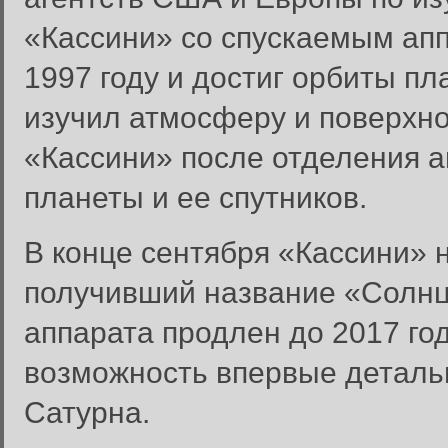
«Кассини» со спускаемым ап
1997 году и достиг орбиты пл
изучил атмосферу и поверхно
«Кассини» после отделения 
планеты и ее спутников.
В конце сентября «Кассини» 
получивший название «Солнце
аппарата продлен до 2017 год
Вход в систему
Введите имя пользователя и п
возможность впервые детальн
Вход в систему
Сатурна.
Имя пользователя: