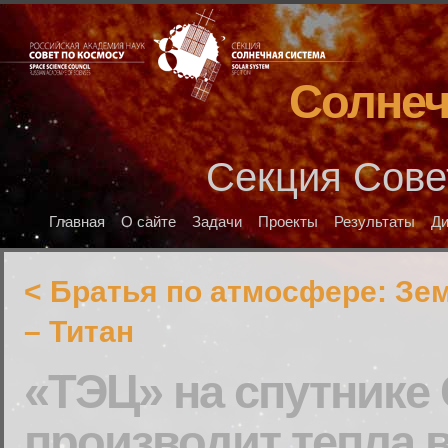
Солнеч
Секция Сове
Главная
О сайте
Задачи
Проекты
Результаты
Д
< Братья по атмосфере: Зе
– Титан
«ТЭЦ» на спутнике
производит тепла в