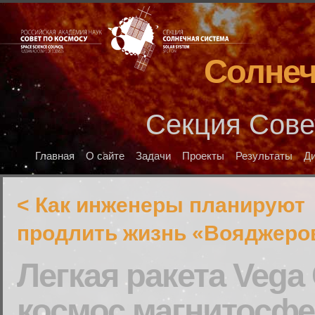
Солнеч
Секция Сове
Главная
О сайте
Задачи
Проекты
Результаты
Д
< Как инженеры планируют
продлить жизнь «Вояджеро
Легкая ракета Vega
космос магнитосф