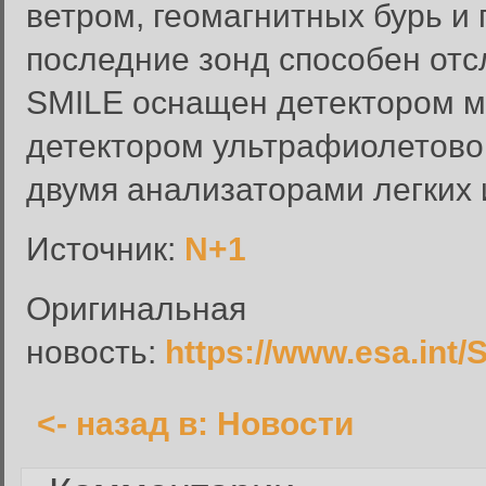
ветром, геомагнитных бурь и 
последние зонд способен отс
SMILE оснащен детектором мя
Вход в систему
детектором ультрафиолетовог
Введите имя пользователя и п
двумя анализаторами легких 
Вход в систему
Имя пользователя:
Источник:
N+1
Пароль:
Оригинальная
Запомнить меня:
новость:
https://www.esa.int
<- назад в: Новости
Забыли пароль?