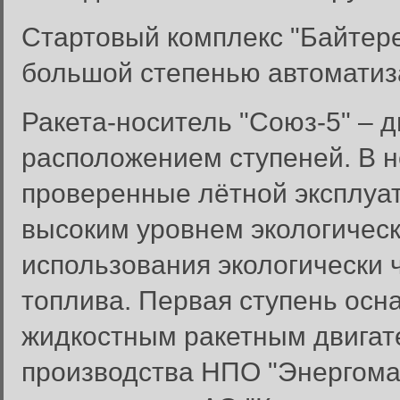
Стартовый комплекс "Байтере
большой степенью автоматиз
Ракета-носитель "Союз-5" – 
расположением ступеней. В 
проверенные лётной эксплуа
высоким уровнем экологическ
использования экологически 
топлива. Первая ступень ос
Вход в систему
жидкостным ракетным двигат
Введите имя пользователя и п
производства НПО "Энергома
Вход в систему
Имя пользователя: