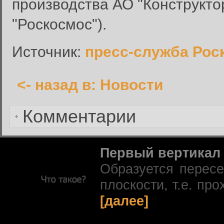
производства АО "Конструкто
Пароль:
"Роскосмос").
Запомнить меня:
Источник:
пресс-служба Рос
<- назад в: Новости
Забыли пароль?
Комментарии
Первый вертикал
Образуется перес
плоскости, т.е. про
[далее]