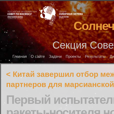
Солнеч
Секция Сове
Главная
О сайте
Задачи
Проекты
Результаты
Д
< Китай завершил отбор м
партнеров для марсианской
Первый испытател
ракеты-носителя н