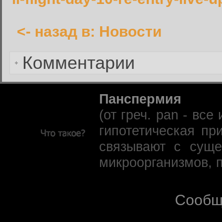
<- назад в: Новости
Забыли пароль?
Комментарии
Панспермия
(от греч. pan - вс
гипотетическая пр
связывают с суще
микроорганизмов, 
Сообщ