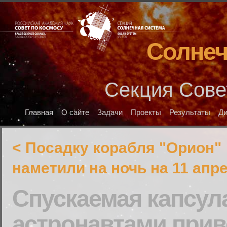
Солнеч
Секция Сове
Главная
О сайте
Задачи
Проекты
Результаты
Д
< Посадку корабля "Орион"
наметили на ночь на 11 апр
Спускаемая капсул
астронавтами прив