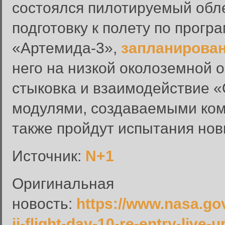
состоялся пилотируемый обле
подготовку к полету по прогр
«Артемида-3»,
запланирова
него на низкой околоземной 
стыковка и взаимодействие 
модулями, создаваемыми комп
Вход в систему
также пройдут испытания но
Введите имя пользователя и п
Источник:
N+1
Вход в систему
Имя пользователя:
Оригинальная
Пароль:
новость:
https://www.nasa.go
Запомнить меня:
ii-flight-day-10-re-entry-live-