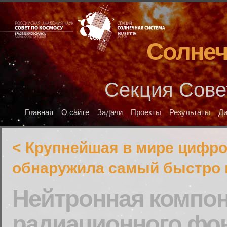
Солнеч
Секция Сове
Главная
О сайте
Задачи
Проекты
Результаты
Д
< Крупнейшая в мире цифро
обнаружила самый быстро
Нейтронная компо
радиационного фон