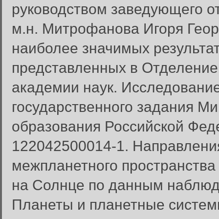
руководством заведующего от
м.н. Митрофанова Игоря Геор
наиболее значимых результат
представленных в Отделение
академии наук. Исследовани
государственного задания Ми
образования Российской Фед
Вход в систему
122042500014-1. Направления
Введите имя пользователя и п
межпланетного пространства
Вход в систему
Имя пользователя:
на Солнце по данным наблюден
Пароль:
Планеты и планетные систем