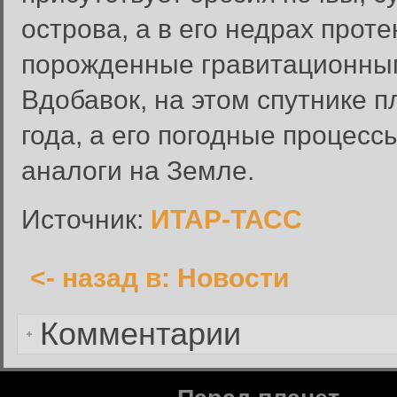
острова, а в его недрах прот
Вход в систему
порожденные гравитационным
Введите имя пользователя и п
Вдобавок, на этом спутнике 
Вход в систему
Имя пользователя:
года, а его погодные процесс
Пароль:
аналоги на Земле.
Запомнить меня:
Источник:
ИТАР-ТАСС
<- назад в: Новости
Забыли пароль?
Комментарии