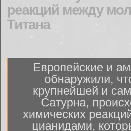
реакций между мол
Титана
Европейские и ам
обнаружили, чт
крупнейшей и са
Сатурна, происх
химических реакци
цианидами, котор