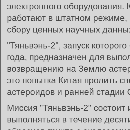
электронного оборудования. 
работают в штатном режиме, 
сбору ценных научных данных
"Тяньвэнь-2", запуск которог
года, предназначен для выпо
возвращению на Землю астер
это попытка Китая пролить с
астероидов и ранней стадии
Миссия "Тяньвэнь-2" состоит 
Вход в систему
выполняться в течение десят
Введите имя пользователя и п