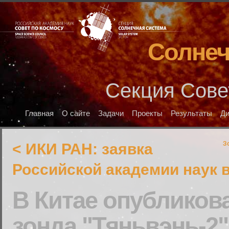
Солнеч
Секция Сове
Главная
О сайте
Задачи
Проекты
Результаты
Д
З
< ИКИ РАН: заявка
Российской академии наук 
В Китае опубликов
зонда "Тяньвэнь-2"