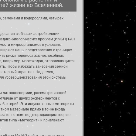
стей жизни во Вселенной.
, семенами и водорослями, четырех
ования в области астробиологии, –
медико-биологических проблем (ИМБП) РАН
мости микроорганизмов в условиях
асширяют наши представления о границах
нить риски переноса жизнеспособных
ов, например, марсоходов, отправляющихся
ать, чтобы избежать занесения земной
анетарный карантин. Надеемся,
для усовершенствования этой системы
ии литопанспермии, рассматривающей
тличие от других экспериментов с
ы бактерий. Эти искусственные метеориты
тном материале прямо в точке входа
оказательством, подтверждающим теорию
нтов типа «Метеорит» и привлекают
ка «Бион-М» №2 работает в штатном