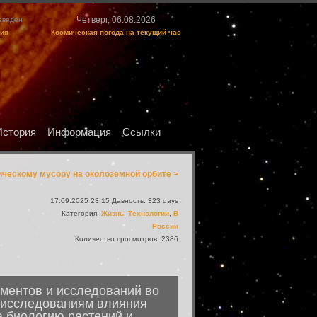
Четверг, 06.08.2026
изведен
ция
Космическая погода на текущий час
История
Информация
Ссылки
ческому мусору на околоземной орбите >
17.09.2025 23:15 Давность: 323 days
Категория:
Жизнь
,
Технологии
,
В
России
Количество просмотров: 2386
ментов и исследований во
 исследованиям влияния
а биологию растений и