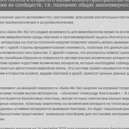
кже их сообществ, т.е. познанию общих закономерно
лнение шести экспериментов с растениями, культурами растительных клеток
ех экзобиологических и астробиологических.
та «Бион-М» №2 это редкая возможность для микробиологов провести исслед
рии микробиологии среды обитания и противомикробной защиты Института 
 аппаратура на платах полезной нагрузки позволяет изучить вопрос выживае
меют с одной стороны фундаментальную значимость, поскольку эти данные р
м космического пространства. С другой стороны, эти результаты помогут оце
ела случайным образом на поверхности автоматических космических аппарат
тема правил подготовки космических аппаратов, которые необходимо соблюд
охраниться автохтонная микробная жизнь. Эта система правил называется пл
ми в открытом космосе, видами бактерий и архей, принесут ценные данные 
сперимент на внешней поверхности «Бион-М» №2 нацелен на изучение теор
скими телами внутри метеоритов, – объясняет Александр Анатольевич. – В о
да в систему:
используются базальтовые пластины, внутри которых запечатаны разные вид
рные нагрузки, поскольку закреплены на космическом аппарате на теплозащи
ледуемых штаммов обнаружатся выжившие бактерии, это будет серьезным д
биоспутники представляют уникальную платформу для постановки экспериме
в».
тивного контроля на 16 сентября 2025 года научная аппаратура биоспутни