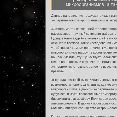
микроорганизмов, а та
Данное направление предусматривает выпо
экспериментов с микроорганизмами и четыр
«Эксперименты на внешней стороне аппара
рассказывает научный сотрудник лаборато
Гуридов Александр Анатольевич. – Научная
открытого космоса. Такие исследования и
устойчивости земных организмов к условия
микроорганизмов на другие космические т
на Красную планету. Существует целая сис
жизни на планеты и спутники, где могла с
эксперименты с новыми, ранее не изученны
правил».
Вход в систему
«Ещё один важный микробиологический эк
возможности переноса жизни между космиче
Введите имя пользователя и пароль для вхо
микроорганизмов, в данном эксперименте 
Вход в систему
будут испытывать колоссальные температу
Имя пользователя:
биоспутника в атмосферу. Если среди исс
литопанспермии. В данных исследованиях 
большой интерес сообщества астробиолого
Пароль:
По данным телеметрии и информации опера