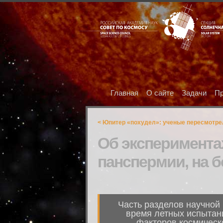
Главная
О сайте
Задачи
Пр
< Юпитер «похудел»: ученые пересмотрел
Об эксперимента
панспермии, на 
Часть разделов научной
время летных испытан
факторов космическо