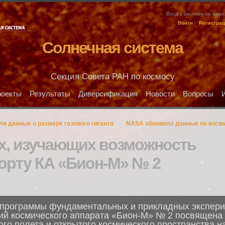
Вход в систему не про
Войти
/
Регистра
Солнечная система
Секция Совета РАН по космосу
оекты
Результаты
Диверсификация
Новости
Вопросы
и данные о размере газового гиганта
NASA обновило данные по косми
х, изучающих возможность
борту КА «Бион-М» № 2
 программы фундаментальных и прикладных экспери
ий космического аппарата «Бион-М» № 2 посвящена
го полета и открытого космического пространства н