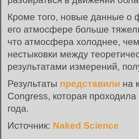
Кроме того, новые данные о 
его атмосфере больше тяжелы
что атмосфера холоднее, чем
нестыковки между теоретиче
Вход в систему
результатами измерений, по
Введите имя пользователя и п
Результаты
представили
на 
Вход в систему
Имя пользователя:
Congress, которая проходила 
Пароль:
года.
Запомнить меня:
Источник:
Naked Science