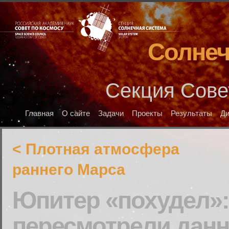
Солнеч
Секция Сове
Главная
О сайте
Задачи
Проекты
Результаты
Д
< Плотная атмосфера
раннего Марса
Юпитер «похудел»:
пересмотрели данн