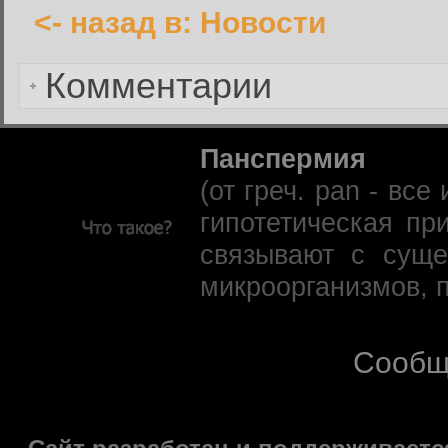
<- назад в: Новости
Забыли пароль?
Комментарии
Панспермия
(от греч. pan - вс
гипотетическая пр
связывают с суще
микроорганизмов, 
Сообщ