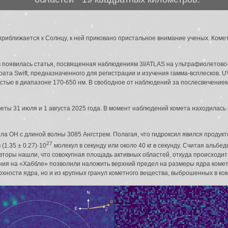
приближается к Солнцу, к ней приковано пристальное внимание ученых. Коме
в появилась статья, посвященная наблюдениям 3I/ATLAS на ультрафиолетово
рата Swift, предназначенного для регистрации и изучения гамма-всплесков.
ностью в диапазоне 170-650 нм. В свободное от наблюдений за послесвечение
ы 31 июля и 1 августа 2025 года. В момент наблюдений комета находилась на
ла OH с длиной волны 3085 Ангстрем. Полагая, что гидроксил явился проду
27
(1.35 ± 0.27)·10
молекул в секунду или около 40 кг в секунду. Считая альбе
вторы нашли, что совокупная площадь активных областей, откуда происходит 
ия на «Хаббле» позволили наложить верхний предел на размеры ядра кометы 
рхности ядра, но и из крупных гранул кометного вещества, выброшенных в ком