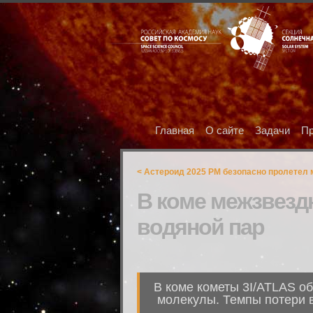
Главная
О сайте
Задачи
Пр
< Астероид 2025 PM безопасно пролетел
В коме межзвезд
водяной пар
В коме кометы 3I/ATLAS о
молекулы. Темпы потери в