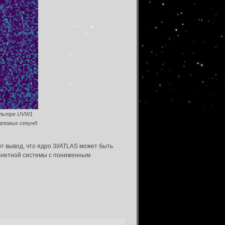
фильтре UVW1
угловых секунд
т вывод, что ядро 3I/ATLAS может быть
ланетной системы с пониженным