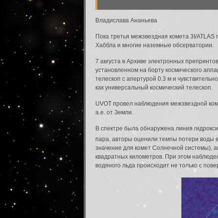
Владислава Ананьева
Пока третья межзвездная комета 3I/ATLAS 
Хаббла и многие наземные обсерватории.
7 августа в Архиве электронных препринто
установленном на борту космического аппа
телескоп с апертурой 0.3 м и чувствитель
как универсальный космический телескоп.
UVOT провел наблюдения межзвездной комет
а.е. от Земли.
В спектре была обнаружена линия гидрокси
пара, авторы оценили темпы потери воды в 
значение для комет Солнечной системы), а
квадратных километров. При этом наблюден
водяного льда происходит не только с пове