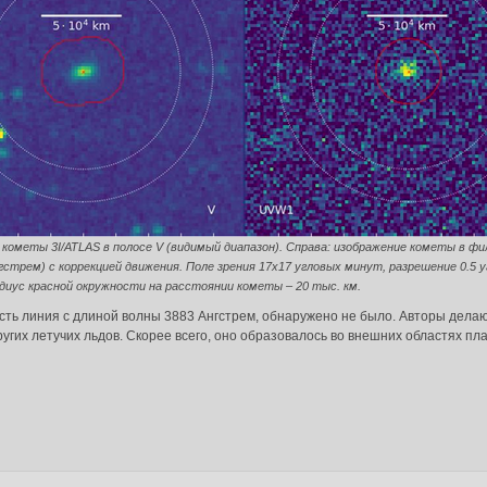
да в систему:
 кометы 3I/ATLAS в полосе V (видимый диапазон). Справа: изображение кометы в 
нгстрем) с коррекцией движения. Поле зрения 17х17 угловых минут, разрешение 0.5 
адиус красной окружности на расстоянии кометы – 20 тыс. км.
есть линия с длиной волны 3883 Ангстрем, обнаружено не было. Авторы делаю
гих летучих льдов. Скорее всего, оно образовалось во внешних областях п