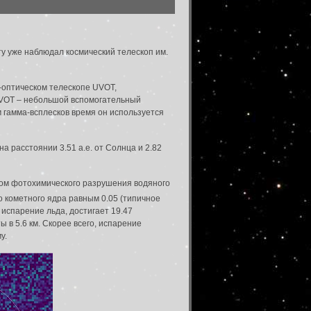
ту уже наблюдал космический телескоп им.
-оптическом телескопе UVOT,
 UVOT – небольшой вспомогательный
м гамма-всплесков время он используется
 расстоянии 3.51 а.е. от Солнца и 2.82
ктом фотохимического разрушения водяного
до кометного ядра равным 0.05 (типичное
испарение льда, достигает 19.47
в 5.6 км. Скорее всего, испарение
у.