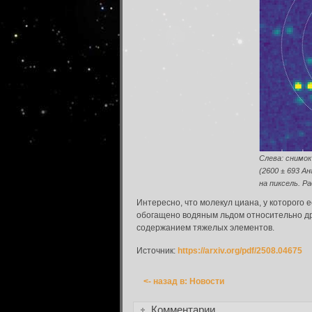
Вход в систему
Введите имя пользователя и пароль для вхо
Вход в систему
Слева: снимок
Имя пользователя:
(2600 ± 693 А
на пиксель. Р
Пароль:
Интересно, что молекул циана, у которого 
обогащено водяным льдом относительно дру
содержанием тяжелых элементов.
Запомнить меня:
Источник:
https://arxiv.org/pdf/2508.04675
<- назад в: Новости
Забыли пароль?
Комментарии