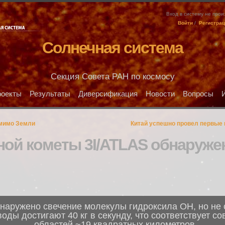
Вход в систему не про
Войти
/
Регистра
Солнечная система
Секция Совета РАН по космосу
оекты
Результаты
Диверсификация
Новости
Вопросы
 мимо Земли
Китай успешно провел первые 
ной кометы 3I/ATLAS обнаруже
бнаружено свечение молекулы гидроксила OH, но не
оды достигают 40 кг в секунду, что соответствует 
областей ~19 квадратных километров.