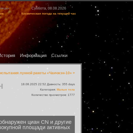
Суббота, 08.08.2026
изведен
ция
Космическая погода на текущий час
История
Информация
Ссылки
испытания лунной ракеты «Чанчжэн-10» >
н
18.08.2025 22:52 Давность: 355 days
Категория:
Малые тела
Количество просмотров: 1777
 обнаружен циан CN и другие
совокупной площади активных