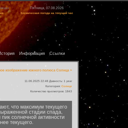
Пятница, 07.08.2026
изведен
ция
Космическая погода на текущий час
История
Информация
Ссылки
рвое изображение южного полюса Солнца >
11.06.2025 22:48 Давность: 1 year
Категория:
Солнце
Количество просмотров: 1843
ают, что максимум текущего
выраженной стадии спада,
 пик солнечной активности
нее текущего.