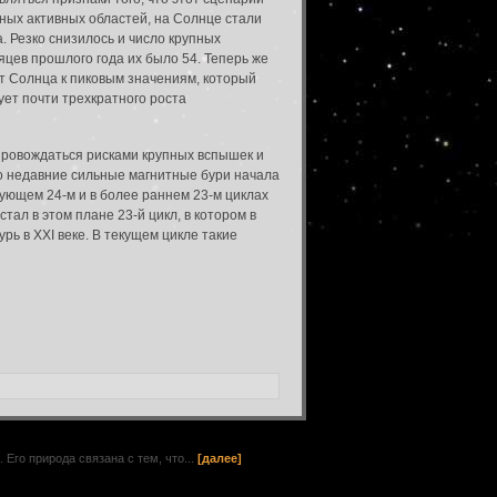
ных активных областей, на Солнце стали
 Резко снизилось и число крупных
яцев прошлого года их было 54. Теперь же
т Солнца к пиковым значениям, который
ует почти трехкратного роста
провождаться рисками крупных вспышек и
ко недавние сильные магнитные бури начала
ующем 24-м и в более раннем 23-м циклах
ал в этом плане 23-й цикл, в котором в
рь в XXI веке. В текущем цикле такие
го природа связана с тем, что...
[далее]