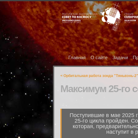
Главная
О сайте
Задачи
Пр
< Орбитальная работа зонда "Тяньвэнь-2
Максимум 25-го 
Поступившие в мае 2025 г
25-го цикла пройден. С
которая, предварительно
наступит в 