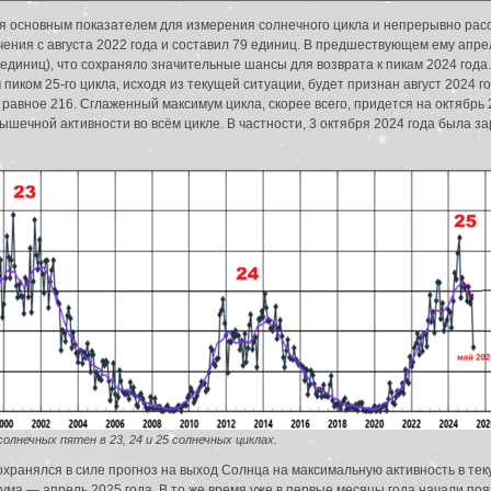
я основным показателем для измерения солнечного цикла и непрерывно расс
ния с августа 2022 года и составил 79 единиц. В предшествующем ему апрел
единиц), что сохраняло значительные шансы для возврата к пикам 2024 года.
иком 25-го цикла, исходя из текущей ситуации, будет признан август 2024 го
авное 216. Сглаженный максимум цикла, скорее всего, придется на октябрь 2
пышечной активности во всём цикле. В частности, 3 октября 2024 года была 
солнечных пятен в 23, 24 и 25 солнечных циклах.
охранялся в силе прогноз на выход Солнца на максимальную активность в тек
ма — апрель 2025 года. В то же время уже в первые месяцы года начали появ