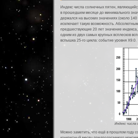
Индекс числа солнечных пятен, являющийс
в прошедшем месяце до минимального значе
держался на высоких значениях (около 140 
исключает такую возможность. Абсолютным п
предшествующие 20 лет значение индекса, р
одним из двух самых крупных всплесков вс
вспышка 25-го цикла: событие уровня X9.0.
Индекс числа 
Можно заметить, что ещё в прошлом году с
конкретный месяц предполагаемого максиму