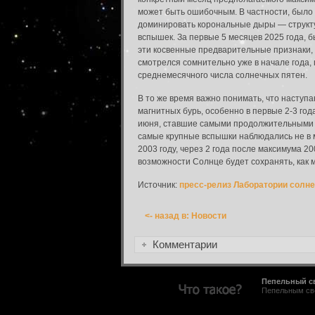
может быть ошибочным. В частности, было 
доминировать корональные дыры — структур
вспышек. За первые 5 месяцев 2025 года, б
Вход в систему
эти косвенные предварительные признаки, 
смотрелся сомнительно уже в начале года,
Введите имя пользователя и пароль для вхо
среднемесячного числа солнечных пятен.
Вход в систему
Имя пользователя:
В то же время важно понимать, что насту
магнитных бурь, особенно в первые 2-3 го
июня, ставшие самыми продолжительными с 
Пароль:
самые крупные вспышки наблюдались не в м
2003 году, через 2 года после максимума 2
возможности Солнце будет сохранять, как м
Запомнить меня:
Источник:
пресс-релиз Лаборатории солн
<- назад в: Новости
Забыли пароль?
Комментарии
Пепельный с
Пепельным све