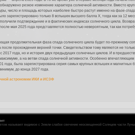
обнаружено резкое изменение характера солнечной активности. Вместо круп
ы, число и площадь которых наиболее быстро растут именно на фазе спада.
ыло зарегистрировано только 8 вспышек высшего балла X, тогда как за 12 мес
получили подтверждение и в фактических индексах солнечного цикла. Возвра
 после мая 2025 года представляется полностью невероятным, так как потреб
да в систему:
пающая продолжительная фаза спада солнечного цикла будет по-прежнему со
да после прохождения верхней точки. Свидетельством тому являются не толь
2017 года, но и история двух предыдущих солнечных циклов. И в предшеств
аксимуме, а на ветви спада солнечной активности. Особенно впечатляющим ст
001 года, была зарегистрирована серия самых крупных вспышек и магнитных бу
инимум, до конца 2027 года.
ечной астрономии ИКИ и ИСЗФ
вет
том называют видимое с Земли слабое свечение неосвещенной Солнцем части Луны. Е