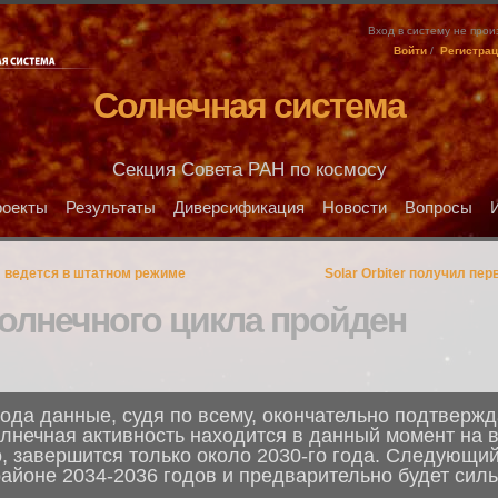
Вход в систему не про
Войти
/
Регистра
Солнечная система
Секция Совета РАН по космосу
оекты
Результаты
Диверсификация
Новости
Вопросы
" ведется в штатном режиме
Solar Orbiter получил пе
солнечного цикла пройден
ода данные, судя по всему, окончательно подтвержд
олнечная активность находится в данный момент на 
, завершится только около 2030-го года. Следующий
районе 2034-2036 годов и предварительно будет силь