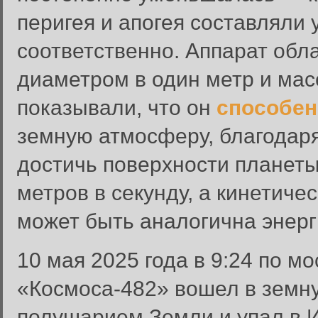
перигея и апогея составляли 
соответственно. Аппарат обл
диаметром в один метр и мас
показывали, что он
способен
земную атмосферу, благодаря
достичь поверхности планеты,
метров в секунду, а кинетиче
может быть аналогична энерг
Вход в систему
10 мая 2025 года в 9:24 по 
Введите имя пользователя и п
«Космоса-482» вошел в земн
Вход в систему
Имя пользователя:
полушарием Земли и упал в И