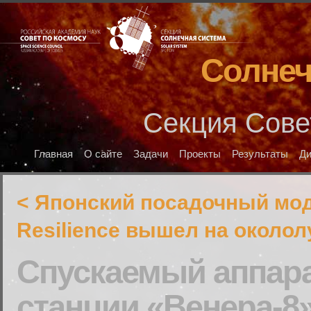
Солнеч
Секция Сове
Главная
О сайте
Задачи
Проекты
Результаты
Д
< Японский посадочный мо
Resilience вышел на около
Спускаемый аппара
станции «Венера-8