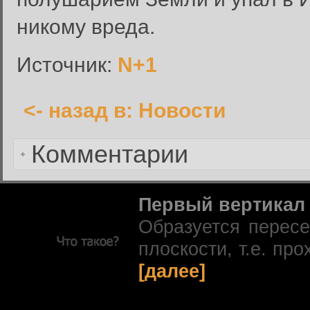
Пароль:
никому вреда.
Запомнить меня:
Источник:
N+1
<- назад в: Новости
Забыли пароль?
Комментарии
Первый вертикал
Образуется перес
плоскости, т.е. про
[далее]