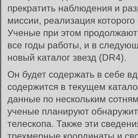
прекратить наблюдения и ра
миссии, реализация которого
Ученые при этом продолжают
все годы работы, и в следую
новый каталог звезд (DR4).
Он будет содержать в себе в
содержится в текущем катало
данные по нескольким сотням
ученые планируют обнаружить
Вход в систему
телескопа. Также эти сведен
Введите имя пользователя и п
трехмерные координаты и сво
Вход в систему