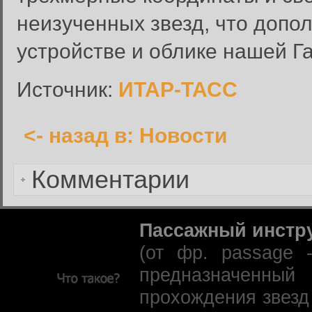
Имя пользователя:
неизученных звезд, что допо
Пароль:
устройстве и облике нашей Га
Запомнить меня:
Источник:
ИТАР-ТАСС
<- назад в: Новости
Забыли пароль?
Комментарии
Пассажный инстр
(от фр. passage 
предназначенны
прохождения звезд