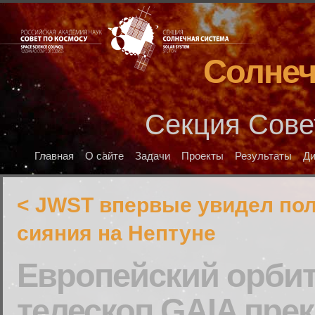
Солнеч
Секция Сове
Главная
О сайте
Задачи
Проекты
Результаты
Д
< JWST впервые увидел по
сияния на Нептуне
Европейский орби
телескоп GAIA пре