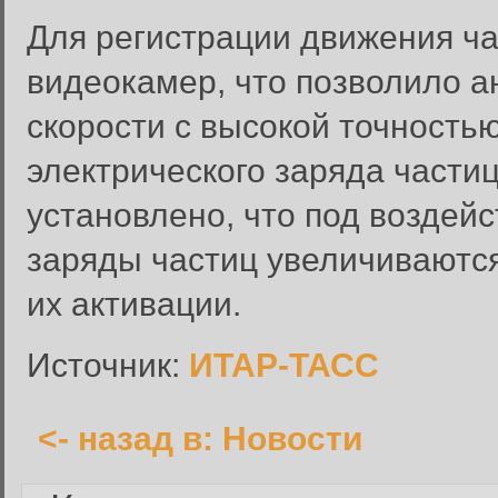
Для регистрации движения ч
видеокамер, что позволило а
скорости с высокой точность
Вход в систему
электрического заряда части
Введите имя пользователя и п
установлено, что под воздей
Вход в систему
Имя пользователя:
заряды частиц увеличиваются
Пароль:
их активации.
Запомнить меня:
Источник:
ИТАР-ТАСС
<- назад в: Новости
Забыли пароль?