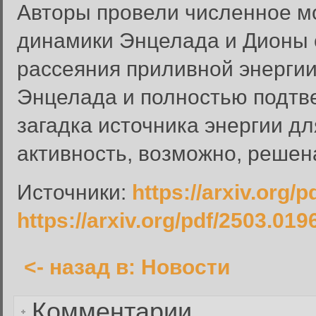
Авторы провели численное м
динамики Энцелада и Дионы 
рассеяния приливной энерги
Вход в систему
Энцелада и полностью подтв
Введите имя пользователя и п
загадка источника энергии д
Вход в систему
Имя пользователя:
активность, возможно, решен
Пароль:
Источники:
https://arxiv.org/
Запомнить меня:
https://arxiv.org/pdf/2503.019
<- назад в: Новости
Забыли пароль?
Комментарии