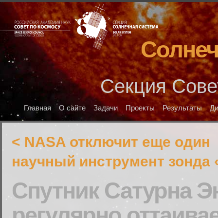
Солнеч
Секция Сове
Главная
О сайте
Задачи
Проекты
Результаты
Д
< NASA отключит еще один
научный инструмент зонда 
Спутник Сатурна Э
регулярно оттаивае