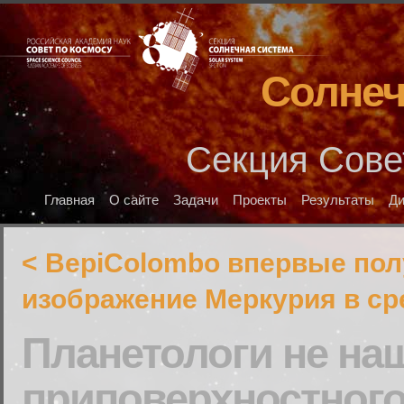
Солнеч
Секция Сове
Главная
О сайте
Задачи
Проекты
Результаты
Д
< BepiColombo впервые по
изображение Меркурия в с
Планетологи не на
приповерхностног