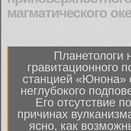
магматического ок
Планетологи 
гравитационного п
станцией «Юнона» 
неглубокого подпов
Его отсутствие п
причинах вулканизма
ясно, как возможн