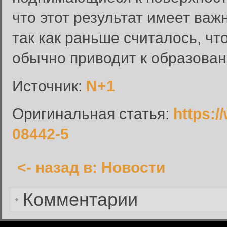
что этот результат имеет важ
Вход в систему
так как раньше считалось, ч
Введите имя пользователя и п
обычно приводит к образован
Вход в систему
Имя пользователя:
Источник:
N+1
Пароль:
Оригинальная статья:
https:/
Запомнить меня:
08442-5
<- назад в: Новости
Забыли пароль?
Комментарии