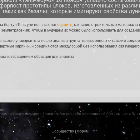
форпост прототипы блоков, изготовленных из разли
 таких как базальт, которые имитируют свойства лунн
да в систему:
 на борту «Тяньгун» попытаются
оценить
, как такие строительные материалы
землетрясения), чтобы в будущем их можно было использовать для создания
аньского университета после анализа грунта, привезенного китайским зондом
дартные кирпичи, и соединяются между собой без использования связующего
дным возвращением образцов для анализа.
вет
том называют видимое с Земли слабое свечение неосвещенной Солнцем части Луны. Е
Сообщество
|
Форум