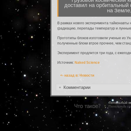
доставил на орбитальный 
Вход в систему
на Земле,
Введите имя пользователя и пароль для вхо
Вход в систему
В рамках нового эксперимента тайконавты
Имя пользователя:
(радиацию, перепады температур и лунные 
Прототипы блоков изготовили ученые из Ух
Пароль:
полученные блоки втрое прочнее, чем стан
Эксперимент продлится три года, с ежего
Запомнить меня:
Источник:
Naked Science
<- назад в: Новости
Забыли пароль?
Комментарии
Пепельный с
Пепельным све