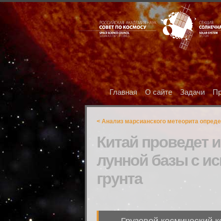
Главная
О сайте
Задачи
Пр
< Анализ марсианского метеорита опреде
Китай проведет 
лунной базы с и
грунта
Грузовой космический к