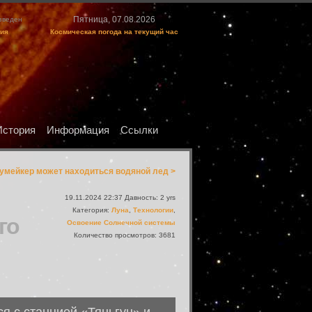
Пятница, 07.08.2026
изведен
ция
Космическая погода на текущий час
История
Информация
Ссылки
умейкер может находиться водяной лед >
19.11.2024 22:37 Давность: 2 yrs
Категория:
Луна
,
Технологии
,
го
Освоение Солнечной системы
Количество просмотров: 3681
я с станцией «Тяньгун» и