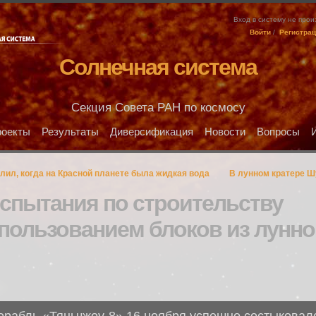
Вход в систему не про
Войти
/
Регистра
Солнечная система
Секция Совета РАН по космосу
оекты
Результаты
Диверсификация
Новости
Вопросы
лил, когда на Красной планете была жидкая вода
В лунном кратере Ш
испытания по строительству
спользованием блоков из лунно
орабль «Тяньчжоу-8» 16 ноября успешно состыковалс