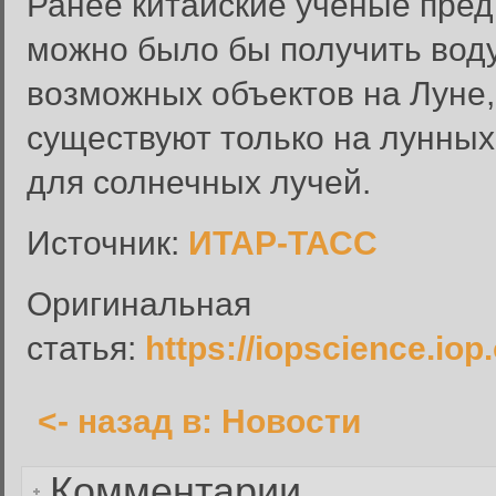
Ранее китайские ученые пред
можно было бы получить вод
возможных объектов на Луне,
Вход в систему
существуют только на лунных
Введите имя пользователя и п
для солнечных лучей.
Вход в систему
Имя пользователя:
Источник:
ИТАР-ТАСС
Пароль:
Оригинальная
Запомнить меня:
статья:
https://iopscience.iop
<- назад в: Новости
Забыли пароль?
Комментарии