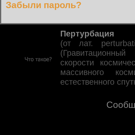
Забыли пароль?
Пертурбация
(от лат. perturb
(Гравитационный
скорости космиче
массивного кос
естественного спут
Сообщ