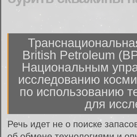
Транснациональна
British Petroleum (
Национальным упра
исследованию косми
по использованию т
для иссл
Речь идет не о поиске запасов
об обмене технологиями и оп