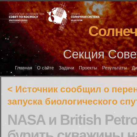
Солнеч
Секция Сове
Главная
О сайте
Задачи
Проекты
Результаты
Д
< Источник сообщил о пере
запуска биологического спу
NASA и British Petr
бурить скважины н