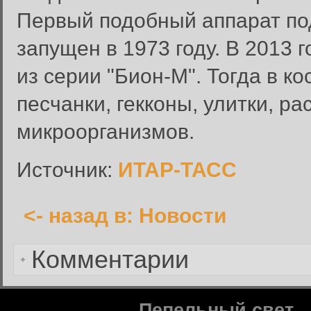
Первый подобный аппарат по
Вход в систему
запущен в 1973 году. В 2013 
Введите имя пользователя и п
из серии "Бион-М". Тогда в 
Вход в систему
Имя пользователя:
песчанки, гекконы, улитки, р
Пароль:
микроорганизмов.
Запомнить меня:
Источник:
ИТАР-ТАСС
<- назад в: Новости
Забыли пароль?
Комментарии
Пепельный свет