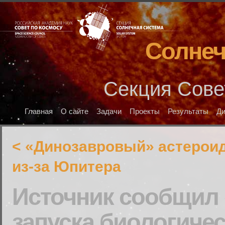
Солнеч
Секция Сове
Главная
О сайте
Задачи
Проекты
Результаты
Д
< «Динозавровый» астерои
из-за Юпитера
Источник сообщил 
запуска биологичес