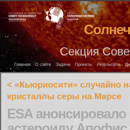
Солнеч
Секция Сове
Главная
О сайте
Задачи
Проекты
Результаты
Д
< «Кьюриосити» случайно 
кристаллы серы на Марсе
ESA анонсировало
астероиду Апофис