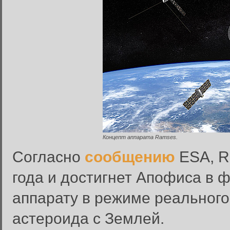
Концепт аппарата Ramses.
Вход в систему
Согласно
сообщению
ESA, R
Введите имя пользователя и п
года и достигнет Апофиса в ф
Вход в систему
Имя пользователя:
аппарату в режиме реальног
Пароль:
астероида с Землей.