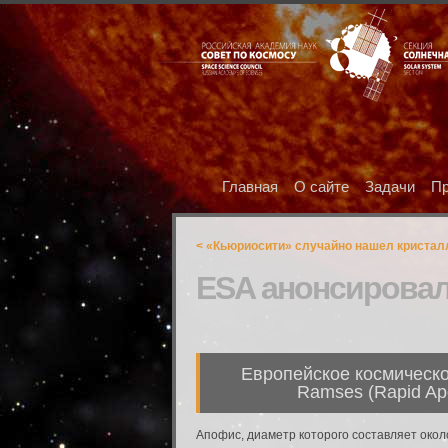
Главная
О сайте
Задачи
Пр
< «Кьюриосити» случайно нашел кристал
ESA анонсировал
Европейское космическо
Ramses (Rapid Apo
Апофис, диаметр которого составляет окол