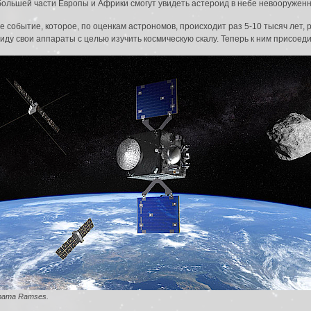
большей части Европы и Африки смогут увидеть астероид в небе невооружен
е событие, которое, по оценкам астрономов, происходит раз 5-10 тысяч лет, 
иду свои аппараты с целью изучить космическую скалу. Теперь к ним присое
да в систему:
рата Ramses.