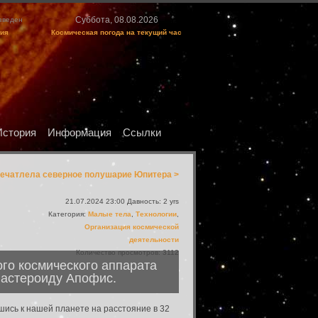
Суббота, 08.08.2026
изведен
ция
Космическая погода на текущий час
История
Информация
Ссылки
ечатлела северное полушарие Юпитера >
21.07.2024 23:00 Давность: 2 yrs
Категория:
Малые тела
,
Технологии
,
Организация космической
деятельности
Количество просмотров: 3112
ого космического аппарата
к астероиду Апофис.
шись к нашей планете на расстояние в 32