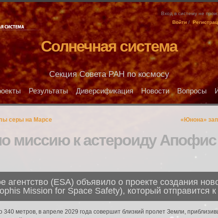
Вход в систему не про
Войти
/
Регистра
Солнечная система
Секция Совета РАН по космосу
оекты
Результаты
Диверсификация
Новости
Вопросы
лы серы на Марсе
«Юнона» зап
о миссию к астероиду Апофис
е агентство (ESA) объявило о проекте создания нов
phis Mission for Space Safety), который отправится 
о 340 метров, в апреле 2029 года совершит близкий пролет Земли, приблизив