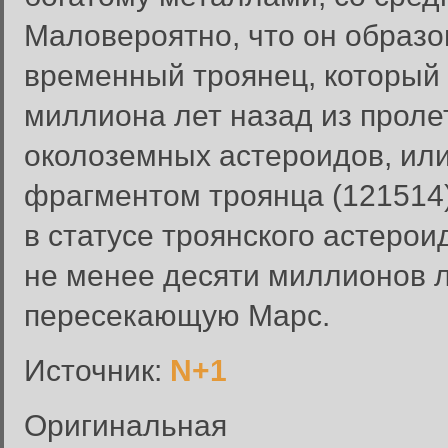
Маловероятно, что он образов
временный троянец, который 
миллиона лет назад из прол
околоземных астероидов, или
фрагментом троянца (121514)
в статусе троянского астеро
не менее десяти миллионов ле
Вход в систему
пересекающую Марс.
Введите имя пользователя и п
Источник:
N+1
Вход в систему
Имя пользователя:
Оригинальная
Пароль: