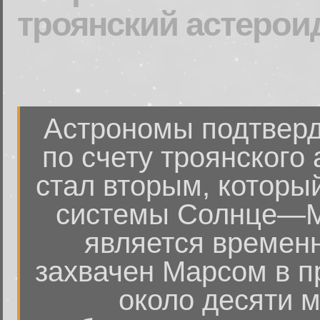
троянский астерои
Астрономы подтверд
по счету троянского
стал вторым, который
системы Солнце—М
является времен
захвачен Марсом в п
около десяти м