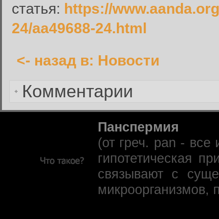
статья:
https://www.aanda.org/
Запомнить меня:
24/aa49688-24.html
<- назад в: Новости
Забыли пароль?
Комментарии
Панспермия
(от греч. pan - вс
гипотетическая пр
связывают с суще
микроорганизмов, 