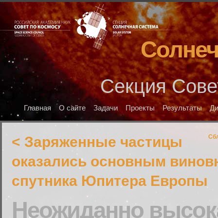
Солнеч
Секция Сове
Главная
О сайте
Задачи
Проекты
Результаты
Д
Сб
< Заряженные частицы
оказались основным винов
спутника Юпитера Европы
Неожиданно высок