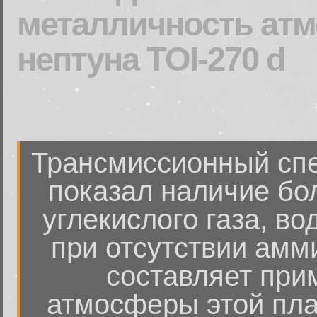
металличность атм
нептуна TOI-270 d
Трансмиссионный спе
показал наличие бо
углекислого газа, в
при отсутствии амм
составляет при
атмосферы этой пла