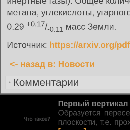
инертные газы). Общее колич
Вход в систему
метана, углекислоты, угарного 
Имя пользователя:
+0.17
0.29
/
масс Земли.
Пароль:
-0.11
Запомнить меня:
Источник:
https://arxiv.org/p
<- назад в: Новости
Забыли пароль?
Комментарии
Первый вертикал
Образуется перес
плоскости, т.е. про