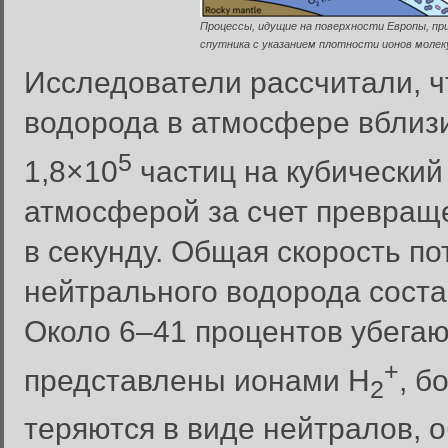
Процессы, идущие на поверхности Европы, п
спутника с указанием плотности ионов молек
Исследователи рассчитали, ч
водорода в атмосфере вблиз
5
1,8×10
частиц на кубический 
атмосферой за счет превращ
в секунду. Общая скорость п
нейтрального водорода состав
Около 6–41 процентов убега
+
представлены ионами H
, б
2
теряются в виде нейтралов,