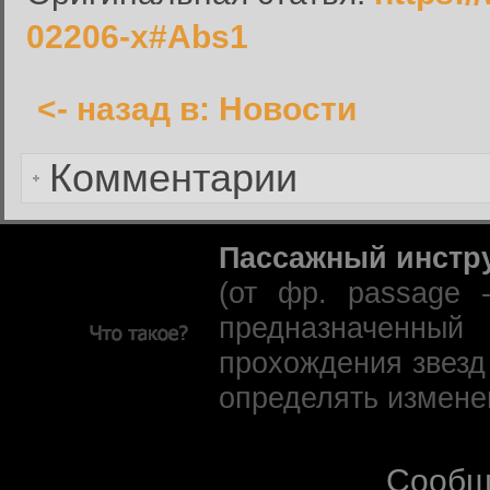
Запомнить меня:
02206-x#Abs1
<- назад в: Новости
Забыли пароль?
Комментарии
Пассажный инстр
(от фр. passage 
предназначенны
прохождения звезд
определять измене
Сообщ