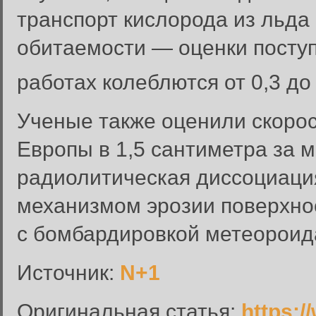
транспорт кислорода из льда 
обитаемости — оценки посту
работах колеблются от 0,3 до
Ученые также оценили скорос
Европы в 1,5 сантиметра за м
радиолитическая диссоциац
Вход в систему
механизмом эрозии поверхно
Введите имя пользователя и п
с бомбардировкой метеороид
Вход в систему
Имя пользователя:
Источник:
N+1
Пароль:
Оригинальная статья:
https:/