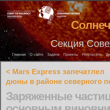
Солнеч
Секция Сове
Главная
О сайте
Задачи
Проекты
Результаты
Д
< Mars Express запечатлел
дюны в районе северного 
Заряженные части
основным виновни