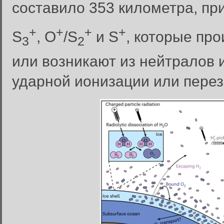
составило 353 километра, пр
+
+
+
+
S
, O
/S
и S
, которые пр
3
2
или возникают из нейтралов 
ударной ионизации или перез