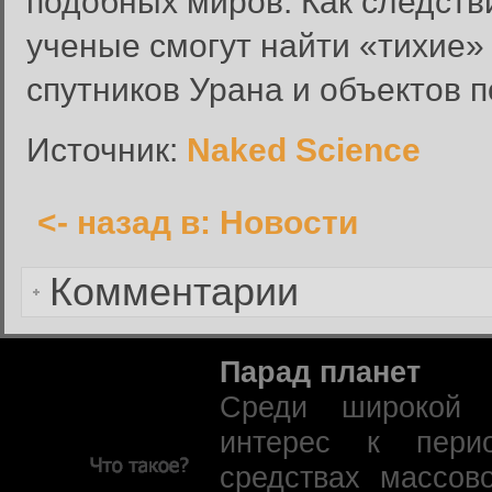
подобных миров. Как следст
Имя пользователя:
ученые смогут найти «тихие
Пароль:
спутников Урана и объектов п
Запомнить меня:
Источник:
Naked Science
<- назад в: Новости
Забыли пароль?
Комментарии
Парад планет
Среди широкой 
интерес к пери
средствах массов