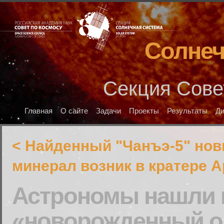
Солнеч
Секция Сове
Главная
О сайте
Задачи
Проекты
Результаты
Д
< Найденный "Чанъэ-5" но
минерал возник в кратере 
Астрономы нашли 
«новорожденный о