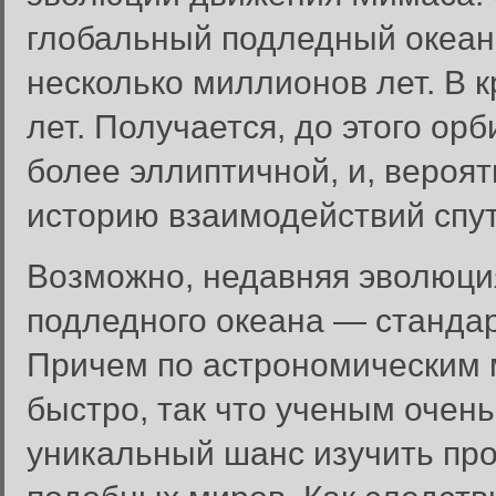
глобальный подледный океан
несколько миллионов лет. В 
лет. Получается, до этого о
более эллиптичной, и, вероят
историю взаимодействий спут
Возможно, недавняя эволюци
подледного океана — стандар
Причем по астрономическим м
быстро, так что ученым очен
Вход в систему
уникальный шанс изучить пр
Введите имя пользователя и п
Вход в систему