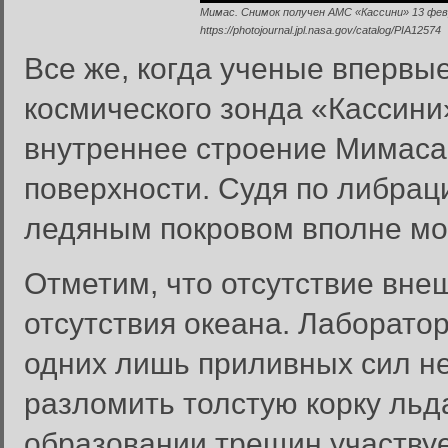
Мимас. Снимок получен АМС «Кассини» 13 февр
https://photojournal.jpl.nasa.gov/catalog/PIA12574
Все же, когда ученые вперв
космического зонда «Кассини»
внутреннее строение Мимаса 
поверхности. Судя по либрац
ледяным покровом вполне мог
Отметим, что отсутствие вне
отсутствия океана. Лаборато
одних лишь приливных сил не
разломить толстую корку льд
образовании трещин участвуе