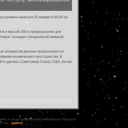
ск должен начаться 20 января в 00:00 по
 м и массой 200 кг предназначен для
Аппарат оснащен специальной камерой,
нные аппаратом данные предполагается
дованию космического пространства. В
 Это удалось Советскому Союзу, США, Китаю
емому в средствах массовой информации «Парадом
ся на...
[далее]