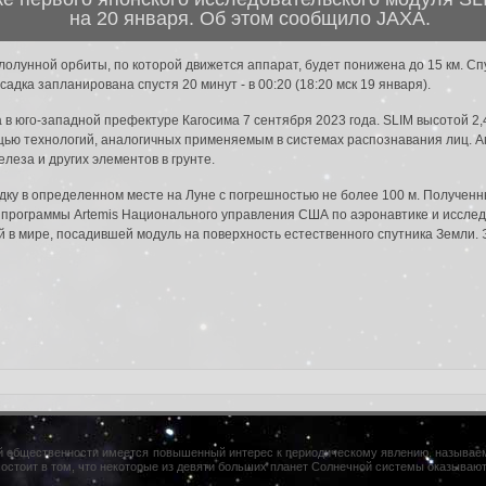
на 20 января. Об этом сообщило JAXA.
лолунной орбиты, по которой движется аппарат, будет понижена до 15 км. Спу
садка запланирована спустя 20 минут - в 00:20 (18:20 мск 19 января).
да в систему:
в юго-западной префектуре Кагосима 7 сентября 2023 года. SLIM высотой 2,4
щью технологий, аналогичных применяемым в системах распознавания лиц. 
леза и других элементов в грунте.
дку в определенном месте на Луне с погрешностью не более 100 м. Получе
ой программы Artemis Национального управления США по аэронавтике и иссле
й в мире, посадившей модуль на поверхность естественного спутника Земли.
й общественности имеется повышенный интерес к периодическому явлению, называ
состоит в том, что некоторые из девяти больших планет Солнечной системы оказывают