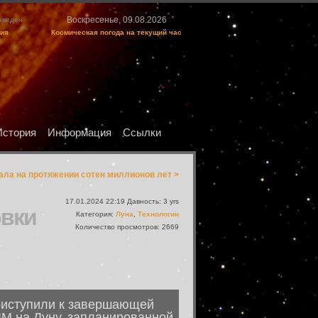
Воскресенье, 09.08.2026
изведен
ция
Космическая погода на текущий час
История
Информация
Ссылки
ала на протяжении сотен миллионов лет >
17.01.2024 22:19 Давность: 3 yrs
овки
Категория:
Луна
,
Технологии
Количество просмотров: 2669
риступили к завершающей
IM на Луну, запланированной