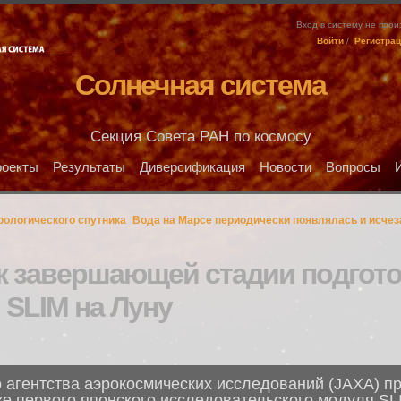
Вход в систему не про
Войти
/
Регистра
Солнечная система
Секция Совета РАН по космосу
оекты
Результаты
Диверсификация
Новости
Вопросы
рологического спутника
Вода на Марсе периодически появлялась и исчез
к завершающей стадии подгот
 SLIM на Луну
 агентства аэрокосмических исследований (JAXA) п
ке первого японского исследовательского модуля SL