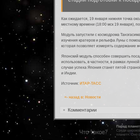
Как ожидается, 19 января нижняя точка око
Вход в систему
местному времени (18:00 мск 19 января), по
Введите имя пользователя и пароль для вхо
Модуль запустили с космодрома Танэгасима 
Вход в систему
изучения кратеров и рельефа Луны с помо
Имя пользователя:
которая позволяет измерять содержание же
Японский модуль способен совершить поса
Пароль:
использовать, в частности, в рамках лунн
случае успеха Япония станет пятой страно
и Индии.
Запомнить меня:
Источник:
ИТАР-ТАСС
<- назад в: Новости
Забыли пароль?
Комментарии
Парад планет
Среди широко
планет». Оно 