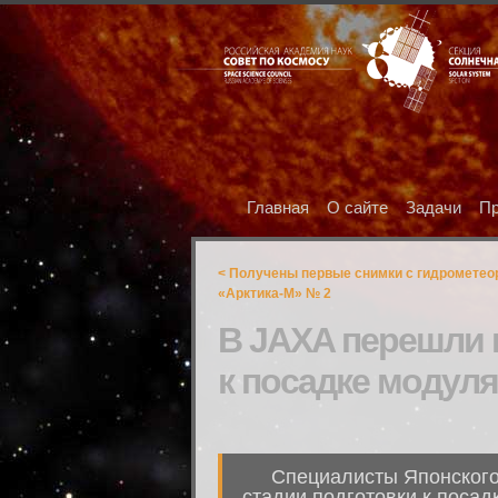
Главная
О сайте
Задачи
Пр
< Получены первые снимки с гидрометео
«Арктика-М» № 2
В JAXA перешли 
к посадке модуля
Специалисты Японского
стадии подготовки к посад