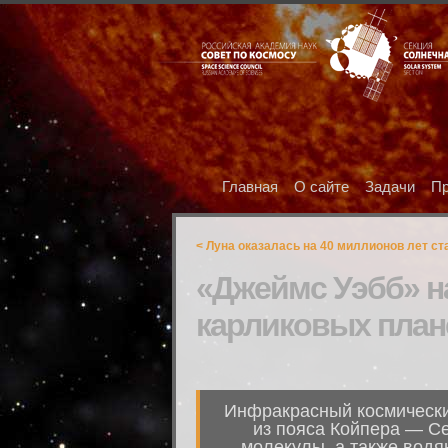
Главная
О сайте
Задачи
Пр
< Луна оказалась на 40 миллионов лет ст
«Джеймс Уэбб» на
карликовых план
Инфракрасный космически
из пояса Койпера — Се
молекулы, а также водя