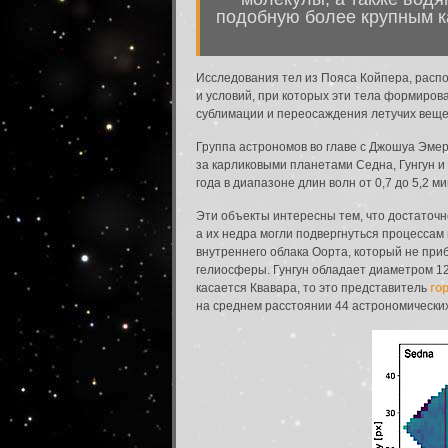
подобную более крупным к
Исследования тел из Пояса Койпера, распо
и условий, при которых эти тела формиров
сублимации и переосаждения летучих веще
Группа астрономов во главе с Джошуа Эме
за карликовыми планетами Седна, Гунгун 
года в диапазоне длин волн от 0,7 до 5,2 м
Эти объекты интересны тем, что достаточн
а их недра могли подвергнуться процесса
внутреннего облака Оорта, который не при
гелиосферы. Гунгун обладает диаметром 12
касается Квавара, то это представитель
го
на среднем расстоянии 44 астрономически