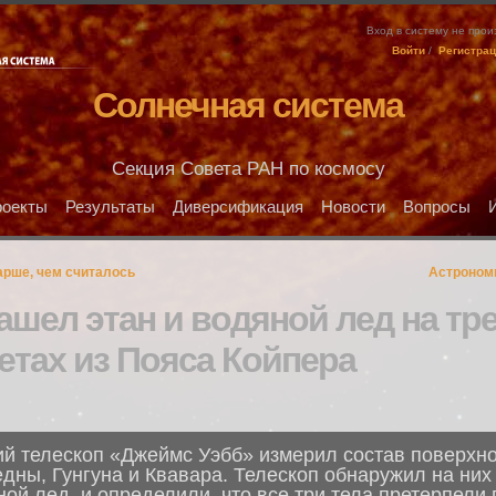
Вход в систему не про
Войти
/
Регистра
Солнечная система
Секция Совета РАН по космосу
оекты
Результаты
Диверсификация
Новости
Вопросы
арше, чем считалось
Астроном
шел этан и водяной лед на тр
етах из Пояса Койпера
й телескоп «Джеймс Уэбб» измерил состав поверхно
дны, Гунгуна и Квавара. Телескоп обнаружил на них
ной лед, и определили, что все три тела претерпел