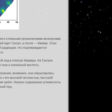
ом и сложными органическими молекулами
ей идет Гунгун, а после — Квавар. Этан
ой радиации, что подтверждается
ты.
й лед в спектре Квавара. На Гунгуне
 газа и синильной кислоты.
блучения, возможно, они образовались
о с его высокой летучестью, быстрой
ия орбит. Низкое содержание углекислоты
ный лед.