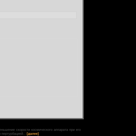
уменьшение скорости космического аппарата при его
я пертурбацией...
[далее]