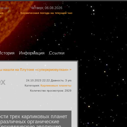
Четверг, 06.08.2026
изведен
ция
Космическая погода на текущий час
История
Информация
Ссылки
ы нашли на Плутоне «суперкриовулкан» >
ех
24.10.2023 22:22 Давность: 3 yrs
Категория:
Карликовые планеты
Количество просмотров: 2929
сти трех карликовых планет
 различных органические
и геохимическую эволюцию,