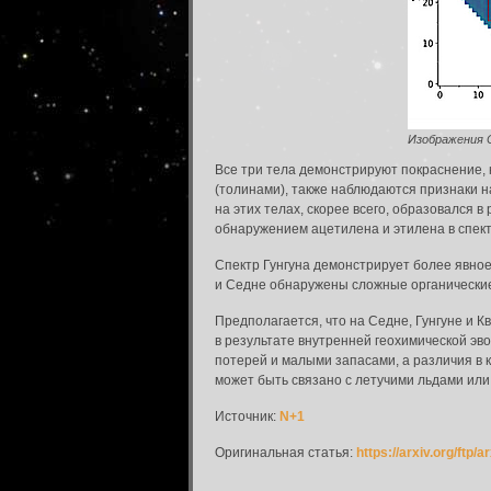
Изображения С
Все три тела демонстрируют покраснение,
(толинами), также наблюдаются признаки на
на этих телах, скорее всего, образовался 
обнаружением ацетилена и этилена в спек
Спектр Гунгуна демонстрирует более явное
и Седне обнаружены сложные органические 
Предполагается, что на Седне, Гунгуне и 
в результате внутренней геохимической эв
потерей и малыми запасами, а различия в 
может быть связано с летучими льдами или
Источник:
N+1
Оригинальная статья:
https://arxiv.org/ftp