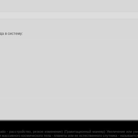
да в систему:
urbatio - расстройство, резкое изменение) (Гравитационный маневр) Увеличение или 
и массивного космического тела - планеты или ее естественного спутника - называетс