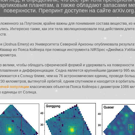
арликовым планетам, а также обладают запасами ме
поверхности. Препринт доступен на сайте arXiv.org
ложенного за Плутоном, крайне важны для понимания состава вещества, из 
ались. Интересно также, как эти тела эволюционировали под действием длите
ств.
ри (Joshua Emery) из Университета Северной Аризоны опубликовала результ
и Квавар из Пояса Койпера при помощи инструмента NIRSpec «Джеймса Уэбба
икрометра.
о велики, чтобы обладать сферической формой и удерживать на поверхности
м плавления и дифференциации. Седна является крупнейшим (диаметр 995 к
ближается к Солнцу ближе, чем на 76 астрономических единиц, проводя боль
30 километров, вытянутой орбитой, одним спутником и находится в орбиталь
рячей популяции
классических объектов Пояса Койпера с диаметром 1086 кил
х единицы от Солнца.