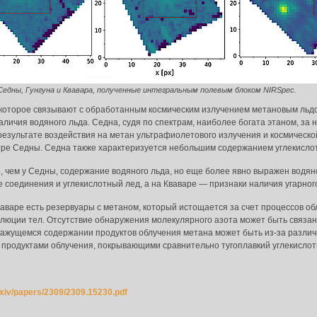
едны, Гунгуна и Квавара, полученные интегральным полевым блоком NIRSpec.
 которое связывают с обработанным космическим излучением метановым льд
личия водяного льда. Седна, судя по спектрам, наиболее богата этаном, за н
в результате воздействия на метан ультрафиолетового излучения и космическ
тре Седны. Седна также характеризуется небольшим содержанием углекисло
, чем у Седны, содержание водяного льда, но еще более явно выражен водяно
соединения и углекислотный лед, а на Кваваре — признаки наличия угарного
Кваваре есть резервуары с метаном, который истощается за счет процессов о
олюции тел. Отсутствие обнаружения молекулярного азота может быть связан
кажущемся содержании продуктов облучения метана может быть из-за различ
 продуктами облучения, покрывающими сравнительно тугоплавкий углекислот
/arxiv/papers/2309/2309.15230.pdf