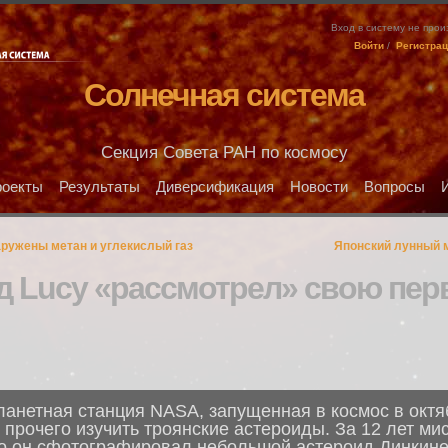
Вход в систему не про
Войти
/
Регистра
Солнечная система
Секция Совета РАН по космосу
оекты
Результаты
Диверсификация
Новости
Вопросы
аружены метан и углекислый газ
Японский лунный м
д Lucy «рассмотрел» свою пе
анетная станция NASA, запущенная в космос в октяб
рочего изучить троянские астероиды. За 12 лет мис
но он сфотографировал небольшой астероид Динкине