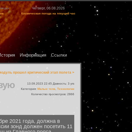
Четверг, 06.08.2026
изведен
ция
Космическая погода на текущий час
История
Информация
Ссылки
одуль прошел критический этап полета >
рвую
13.09.2023 22:45 Давность: 3 yrs
Категория:
Малые тела
,
Технологии
Количество просмотров: 2866
ре 2021 года, должна в
сии зонд должен посетить 11
ш из Главного пояса.