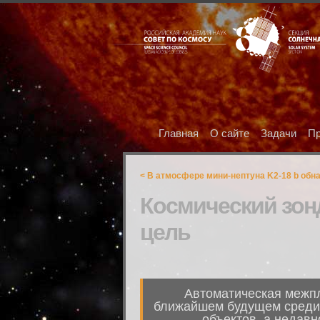
Главная
О сайте
Задачи
Пр
< В атмосфере мини-нептуна K2-18 b обн
Космический зон
цель
Автоматическая межпл
ближайшем будущем среди п
объектов, а недав