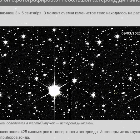
нкинеш 3 и 5 сентября. В момент съемки каменистое тело находилось на ра
чка, обведенная в желтый кружок — астероид Динкинеш.
 расстоянии 425 километров от поверхности астероида. Инженеры использую
 приборов зонда.