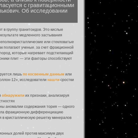
гласуется с гравитационными
ькович. Об исследовании
т в группу гранитоидов. Это кислые
результате медленного застывания
неполнокристаллические или стекловатые
как полагают ученые, за счет фракционной
 пород, которые нагревает подстилающий
тоники плит ― эти факторы способствуют
ируется лишь
по косвенным данным
или
Аполлон-12», исследователи
нашли
сростки
и
обнаружили
их признаки, анализируя
стностях
аны аномалии содержания тория ― одного
рпела фракционную дифференциацию
ся в кристаллическую решетку минералов
ионных долей против максимум двух