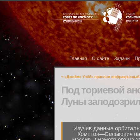
Главная
О сайте
Задачи
Пр
< «Джеймс Уэбб» прислал инфракрасный
Под ториевой ан
Луны заподозрил
Изучив данные орбиталь
Комптон—Белькович на 
массив. Диаметр его на 2