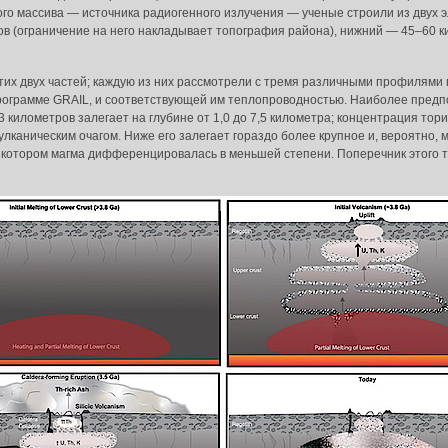
о массива ― источника радиогенного излучения ― ученые строили из двух э
в (ограничение на него накладывает топография района), нижний ― 45–60 к
тих двух частей; каждую из них рассмотрели с тремя различными профилями
рограмме GRAIL, и соответствующей им теплопроводностью. Наиболее предпо
 километров залегает на глубине от 1,0 до 7,5 километра; концентрация тор
лканическим очагом. Ниже его залегает гораздо более крупное и, вероятно,
котором магма дифференцировалась в меньшей степени. Поперечник этого т