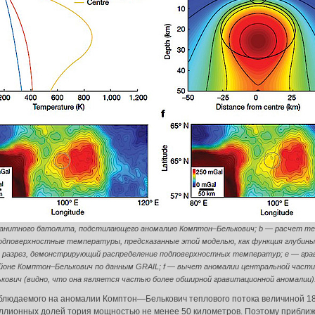
ранитного батолита, подстилающего аномалию Комптон–Белькович; b ― расчет те
подповерхностные температуры, предсказанные этой моделью, как функция глубины
 разрез, демонстрирующий распределение подповерхностных температур; e ― гр
айоне Комптон–Белькович по данным GRAIL; f ― вычет аномалии центральной част
ович (видно, что она является частью более обширной гравитационной аномалии)
аблюдаемого на аномалии Комптон—Белькович теплового потока величиной 1
иллионных долей тория мощностью не менее 50 километров. Поэтому прибли