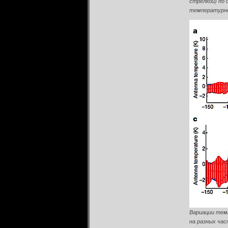
стрелкой) по
температурно
Вариации тем
на разных ча