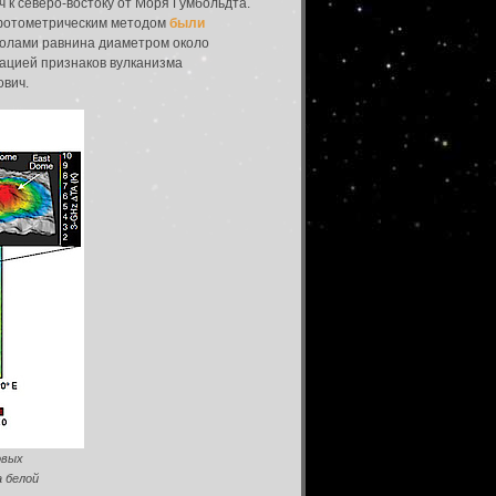
 к северо-востоку от Моря Гумбольдта.
в фотометрическим методом
были
полами равнина диаметром около
кацией признаков вулканизма
ович.
овых
а белой