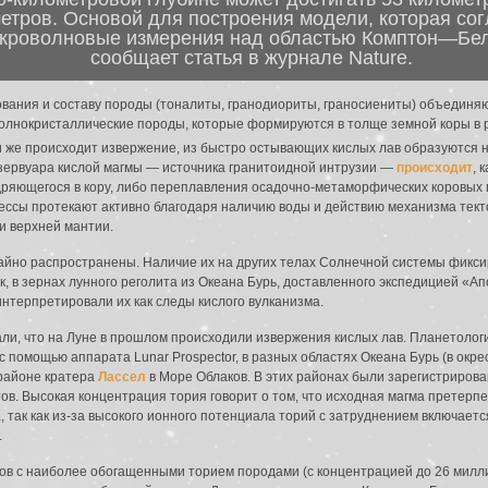
метров. Основой для построения модели, которая со
кроволновые измерения над областью Комптон—Бел
сообщает статья в журнале Nature.
ования и составу породы (тоналиты, гранодиориты, граносиениты) объединяю
полнокристаллические породы, которые формируются в толще земной коры в 
и же происходит извержение, из быстро остывающих кислых лав образуются 
езервуара кислой магмы ― источника гранитоидной интрузии ―
происходит
, 
дряющегося в кору, либо переплавления осадочно-метаморфических коровых
оцессы протекают активно благодаря наличию воды и действию механизма тек
и верхней мантии.
йно распространены. Наличие их на других телах Солнечной системы фикс
Так, в зернах лунного реголита из Океана Бурь, доставленного экспедицией «
интерпретировали их как следы кислого вулканизма.
ли, что на Луне в прошлом происходили извержения кислых лав. Планетолог
 помощью аппарата Lunar Prospector, в разных областях Океана Бурь (в окре
в районе кратера
Лассел
в Море Облаков. В этих районах были зарегистриров
ов. Высокая концентрация тория говорит о том, что исходная магма прете
, так как из-за высокого ионного потенциала торий с затруднением включает
.
ров с наиболее обогащенными торием породами (с концентрацией до 26 милл