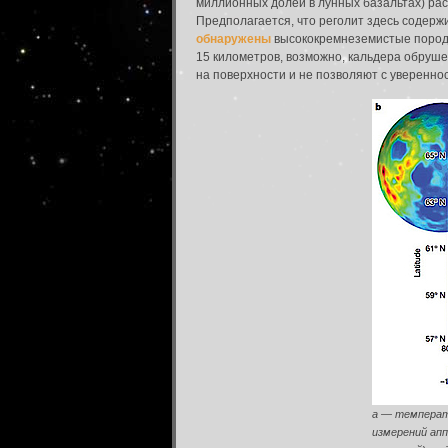
миллионных долей в лунных базальтах) рас
Предполагается, что реголит здесь содер
обнаружены
высококремнеземистые породы
15 километров, возможно, кальдера обруше
на поверхности и не позволяют с уверенн
a ― температ
измерений апп