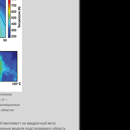
плового
; d ―
авитационные
и области
.
80 милливатт на квадратный метр
женные модели подстилающего область