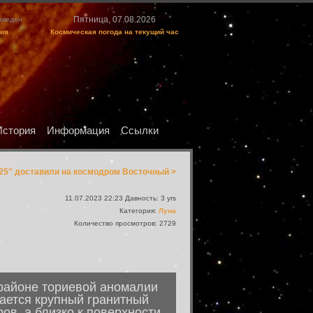
Пятница, 07.08.2026
изведен
ция
Космическая погода на текущий час
История
Информация
Ссылки
25" доставили на космодром Восточный >
11.07.2023 22:23 Давность: 3 yrs
Категория:
Луна
Количество просмотров: 2729
районе ториевой аномалии
ается крупный гранитный
ов, а близко к поверхности