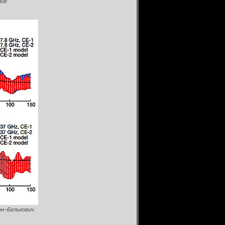
ние
он–Белькович