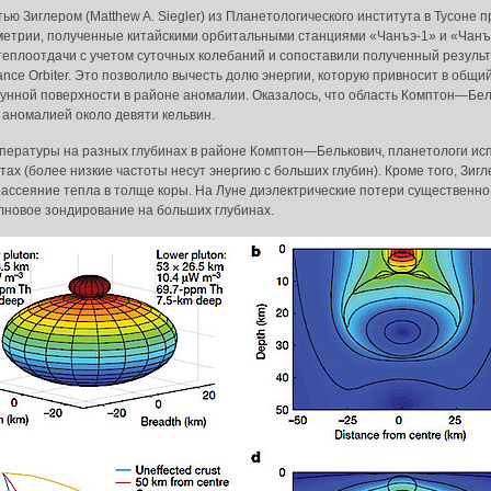
ью Зиглером (Matthew A. Siegler) из Планетологического института в Тусоне
трии, полученные китайскими орбитальными станциями «Чанъэ-1» и «Чанъэ
 теплоотдачи с учетом суточных колебаний и сопоставили полученный резул
ce Orbiter. Это позволило вычесть долю энергии, которую привносит в общий
лунной поверхности в районе аномалии. Оказалось, что область Комптон—Бе
аномалией около девяти кельвин.
мпературы на разных глубинах в районе Комптон—Белькович, планетологи ис
ах (более низкие частоты несут энергию с больших глубин). Кроме того, Зиг
ассеяние тепла в толще коры. На Луне диэлектрические потери существенно н
лновое зондирование на больших глубинах.