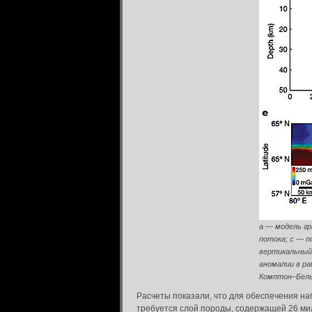
a ― модель г
потока; c ― 
вертикальный
аномалии в р
Комптон–Бельк
Расчеты показали, что для обеспечения н
требуется слой породы, содержащей 26 м