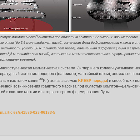
олюция магматической системы под областью Комптон–Белькович: возникновение
о очага (до 3,8 миллиарда лет назад); начальная фаза дифференциации магмы и с
 активности (около 3,8 миллиарда лет назад); дальнейшая дифференциация и взрыв
коло 3,5 миллиарда лет назад); застывание магматического очага и формирование 
настоящему времени).
да в систему:
 многоступенчатая магматическая система. Зиглер и его коллеги указывают н
ературный источник подогрева (например, мантийный плюм); аномально высо
40
ивным изотопом калия
K (так называемые
KREEP-породы
) и способных к п
причиной возникновения гранитного массива под областью Комптон—Белькови
й в составе мантии или коры во время формирования Луны.
om/articles/s41586-023-06183-5