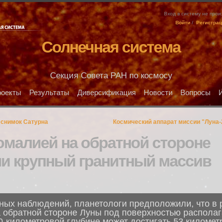
Вход в систему не про
Войти
/
Регистра
Солнечная система
Секция Совета РАН по космосу
оекты
Результаты
Диверсификация
Новости
Вопросы
 снимок Сатурна
Космический аппарат миссии "Луна-
омалией на обратной стороне
и крупный гранитный массив
ных наблюдений, планетологи предположили, что в 
обратной стороне Луны под поверхностью располаг
0-километровой глубине может достигать 53 километр