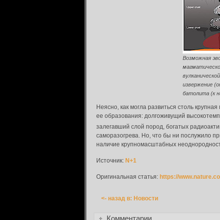
Возможная эв
магматическог
вулканической
Вход в систему
извержение (о
батолита (к 
Введите имя пользователя и пароль для вхо
Вход в систему
Неясно, как могла развиться столь крупная
Имя пользователя:
ее образования: долгоживущий высокотемп
залегавший слой пород, богатых радиоакт
саморазогрева. Но, что бы ни послужило 
Пароль:
наличие крупномасштабных неоднородносте
Источник:
N+1
Запомнить меня:
Оригинальная статья:
https://www.nature.c
<- назад в: Новости
Забыли пароль?
Комментарии