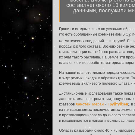
составляет около 13 кило
данными, послужили ми
Гранит и сходные с ним по условиям образ
(то есть обогащенные кремнеземом SiO
) 
2
магматических внедрений ― интрузий. Есл
породы кислого состава. Возникновение р
кристаллизации мантийного расплава, вне
их очаг такого расплава. На Земле эти пр
плавлению и переработке материала коры 
На нашей планете кислые породы чрезвыча
в виде редких находок в образцах грунта. 
кремнезема и калиевого полевого шпата и 
Дистанционные исследования также показа
данные гамма-спектрометрии, полученные с
кратеров
Ханстен
,
Меран
и
Груйтуйзен
), 
из так называемых несовместимых элемент
и проэволюционировала до кислого состава
и накапливается в магматическом расплаве
Область размерами около 40 × 75 километ