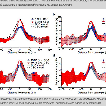
 данным гамма-спектрометрии с помощью аппарата Lunar Prospector; c ― соотнесе
й аномалии с топографией области Комптон–Белькович.
пературы на микроволновых антеннах «Чанъэ-1» и «Чанъэ-2» над аномалией Компт
стотах, полученные после вычета эффекта, производимого солнечным нагревом.