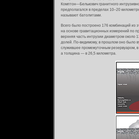
Комптон—Белькович гранитного интрузивног
предполагался в пределах 10–20 километро
называют батолитами.
Всего было построено 176 комбинаций из э
на основе гравитационных измерений по п
верхняя часть интрузии диаметром около 13
долей. По-видимому, в прошлом оно было ву
служившее промежуточным резервуаром, в 
а толщина ― в 26,5 километра.