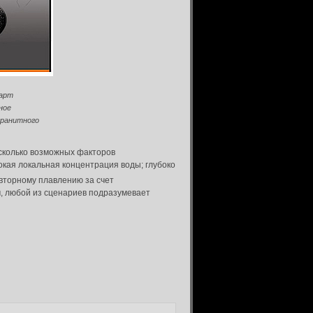
тарт
ное
гранитного
есколько возможных факторов
кая локальная концентрация воды; глубоко
овторному плавлению за счет
ч, любой из сценариев подразумевает