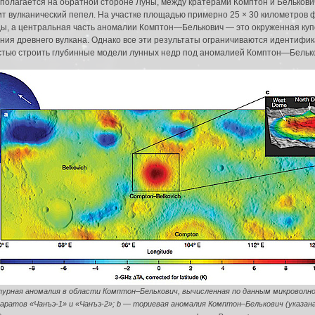
полагается на обратной стороне Луны, между кратерами Комптон и Белькович
жит вулканический пепел. На участке площадью примерно 25 × 30 километро
, а центральная часть аномалии Комптон—Белькович ― это окруженная ку
ния древнего вулкана. Однако все эти результаты ограничиваются идентифи
остью строить глубинные модели лунных недр под аномалией Комптон—Бельк
урная аномалия в области Комптон–Белькович, вычисленная по данным микроволн
аратов «Чанъэ-1» и «Чанъэ-2»; b ― ториевая аномалия Комптон–Белькович (указан