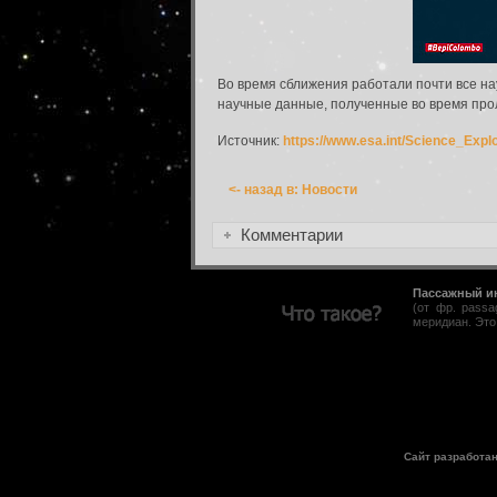
Пароль:
Во время сближения работали почти все на
научные данные, полученные во время прол
Запомнить меня:
Источник:
https://www.esa.int/Science_Ex
<- назад в: Новости
Забыли пароль?
Комментарии
Пассажный и
(от фр. pass
меридиан. Это
Сайт разработа