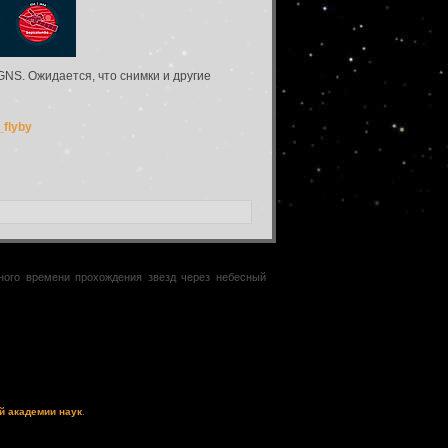
NS. Ожидается, что снимки и другие
_flyby
чного времени прохождения звезд через небесный
й академии наук
.