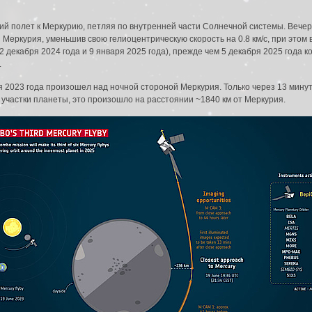
ий полет к Меркурию, петляя по внутренней части Солнечной системы. Вече
еркурия, уменьшив свою гелиоцентрическую скорость на 0.8 км/с, при этом в
 декабря 2024 года и 9 января 2025 года), прежде чем 5 декабря 2025 года 
.
 2023 года произошел над ночной стороной Меркурия. Только через 13 мину
участки планеты, это произошло на расстоянии ~1840 км от Меркурия.
да в систему: