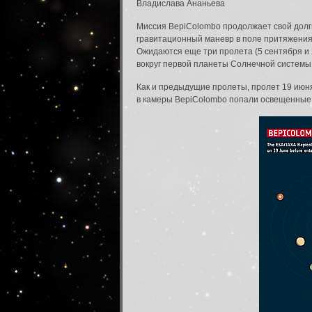
Владислава Ананьева
Миссия BepiColombo продолжает свой долг
гравитационный маневр в поле притяжения М
Ожидаются еще три пролета (5 сентября и 2
вокруг первой планеты Солнечной системы
Как и предыдущие пролеты, пролет 19 июня
в камеры BepiColombo попали освещенные 
Вход в систему
Введите имя пользователя и пароль для вхо
Вход в систему
Имя пользователя: