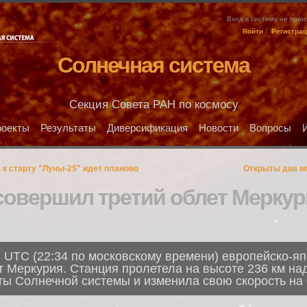
Вход в систему не про
Войти
/
Регистра
Солнечная система
Секция Совета РАН по космосу
оекты
Результаты
Диверсификация
Новости
Вопросы
 к старту "Луны-25" идет планово
Открыты два ми
совершил третий облет Меркур
4 UTC (22:34 по московскому времени) европейско-я
т Меркурия. Станция пролетела на высоте 236 км на
ы Солнечной системы и изменила свою скорость на 0