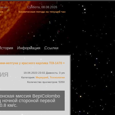
Суббота, 08.08.2026
изведен
ция
Космическая погода на текущий час
История
Информация
Ссылки
ни-нептуна у красного карлика TOI-1470 >
ия
19.06.2023 23:02 Давность: 3 yrs
Категория:
Меркурий
,
Технологии
Количество просмотров: 5350
понская миссия BepiColombo
д ночной стороной первой
.8 км/с.