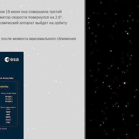
ром 19 июня она совершила третий
ектор скорости повернулся на 2.6°.
космический аппарат выйдет на орбиту
т после момента максимального сближения