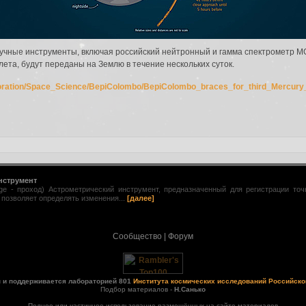
учные инструменты, включая российский нейтронный и гамма спектрометр MG
ета, будут переданы на Землю в течение нескольких суток.
ploration/Space_Science/BepiColombo/BepiColombo_braces_for_third_Mercury
нструмент
age - проход) Астрометрический инструмент, предназначенный для регистрации то
 позволяет определять изменения...
[далее]
Сообщество
|
Форум
н и поддерживается лабораторией 801
Института космических исследований Российско
Подбор материалов -
Н.Санько
Полное или частичное использование размещённых на сайте материалов